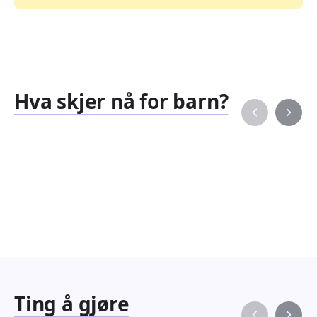
Hva skjer nå for barn?
Familiearrangementer
Barne
827
351
Arrangementer
Arran
Ting å gjøre