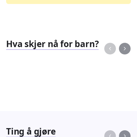
Hva skjer nå for barn?
Familiearrangementer
Barne
827
351
Arrangementer
Arran
Ting å gjøre