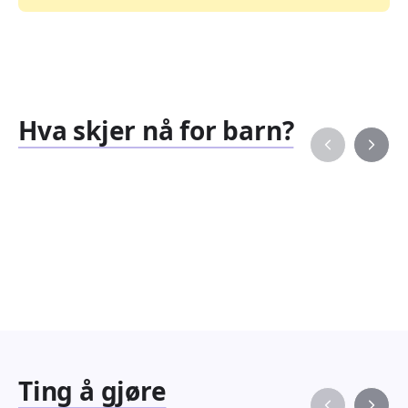
Hva skjer nå for barn?
Familiearrangementer
Barne
827
351
Arrangementer
Arran
Ting å gjøre