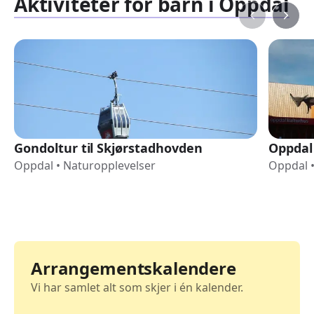
Aktiviteter for barn i Oppdal
Gondoltur til Skjørstadhovden
Oppdal
Oppdal
•
Naturopplevelser
Oppdal
Arrangementskalendere
Vi har samlet alt som skjer i én kalender.