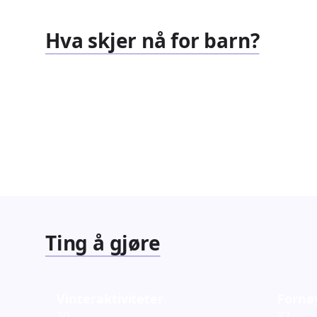
Hva skjer nå for barn?
Familiearrangementer
Barnef
827
351
Arrangementer
Arrang
Ting å gjøre
Vinteraktiviteter
Fornø
20
37