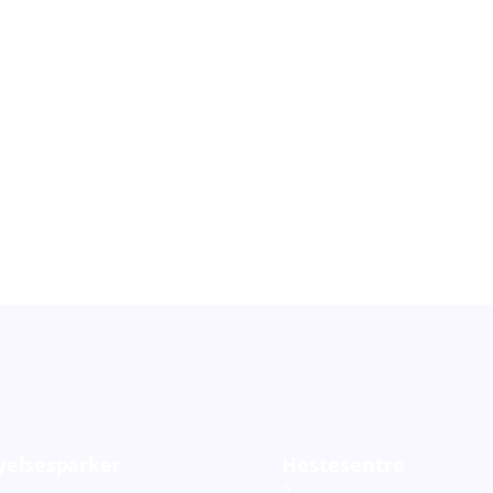
orestillinger
Barneteater
119
ementer
Arrangementer
yelsesparker
Hestesentre
2