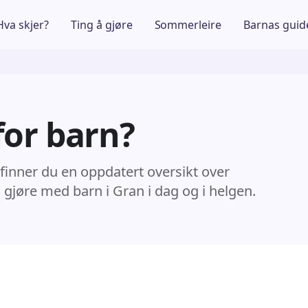
Hva skjer?
Ting å gjøre
Sommerleire
Barnas guid
for barn?
 finner du en oppdatert oversikt over
å gjøre med barn i Gran i dag og i helgen.