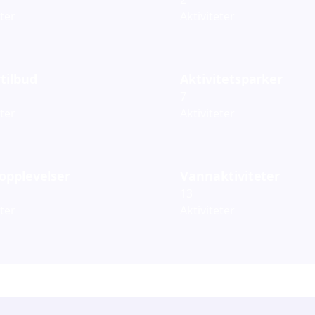
eter
Aktiviteter
tilbud
Aktivitetsparker
7
eter
Aktiviteter
opplevelser
Vannaktiviteter
13
eter
Aktiviteter