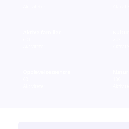
Aktiviteter
Aktivit
Aktive familier
Kultur
601
242
Aktiviteter
Aktivit
Opplevelsessentre
Natur
63
180
Aktiviteter
Aktivit