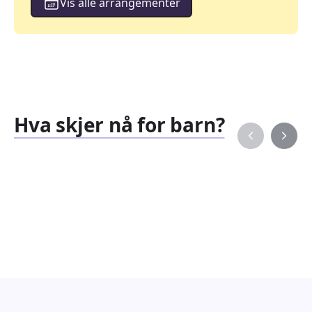
Vis alle arrangementer
Hva skjer nå for barn?
Familiearrangementer
Barne
827
351
Arrangementer
Arran