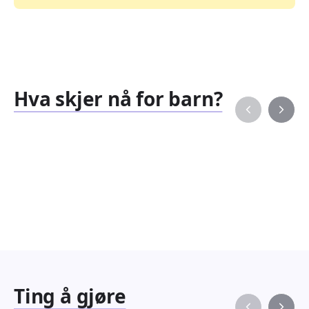
Hva skjer nå for barn?
Familiearrangementer
Barne
827
351
Arrangementer
Arran
Ting å gjøre