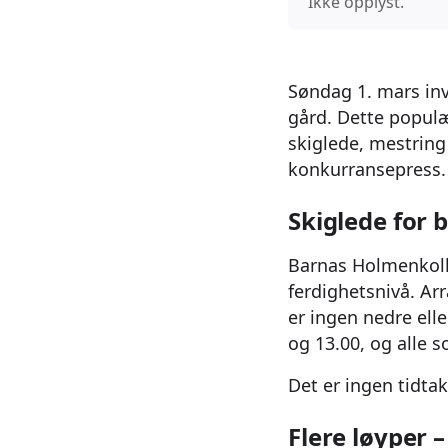
Ikke opplyst.
Søndag 1. mars inv
gård. Dette popul
skiglede, mestring 
konkurransepress.
Skiglede for b
Barnas Holmenkolld
ferdighetsnivå. Ar
er ingen nedre ell
og 13.00, og alle s
Det er ingen tidta
Flere løyper 