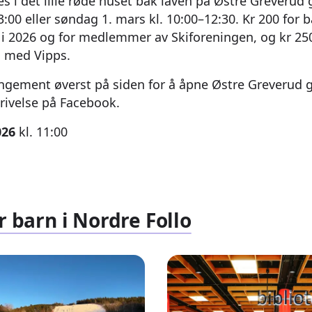
 i det lille røde huset bak låven på Østre Greverud 
3:00 eller søndag 1. mars kl. 10:00–12:30. Kr 200 for
e i 2026 og for medlemmer av Skiforeningen, og kr 250
g med Vipps.
rangement øverst på siden for å åpne Østre Greverud 
ivelse på Facebook.
026
kl. 11:00
r barn i Nordre Follo