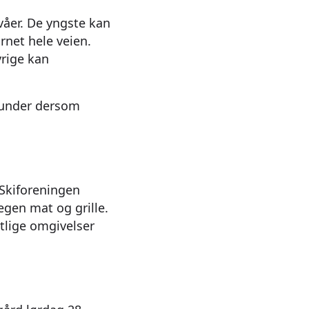
ivåer. De yngste kan
arnet hele veien.
vrige kan
e runder dersom
 Skiforeningen
egen mat og grille.
tlige omgivelser