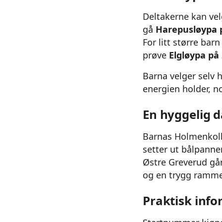
Deltakerne kan velg
gå
Harepusløypa 
For litt større bar
prøve
Elgløypa på
Barna velger selv h
energien holder, n
En hyggelig d
Barnas Holmenkolld
setter ut bålpanne
Østre Greverud går
og en trygg ramme
Praktisk inf