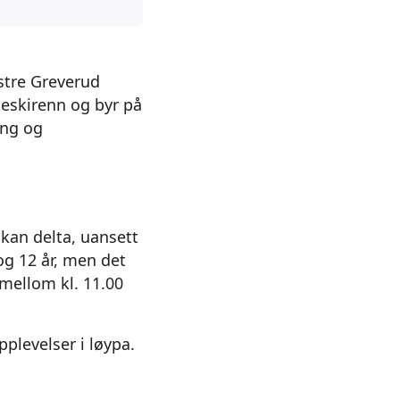
stre Greverud
eskirenn og byr på
ing og
 kan delta, uansett
og 12 år, men det
 mellom kl. 11.00
plevelser i løypa.