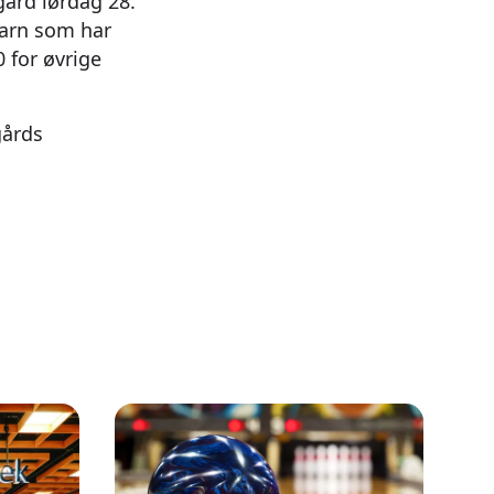
gård lørdag 28.
 barn som har
 for øvrige
gårds