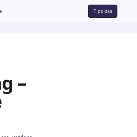
e
Tips oss
g –
e