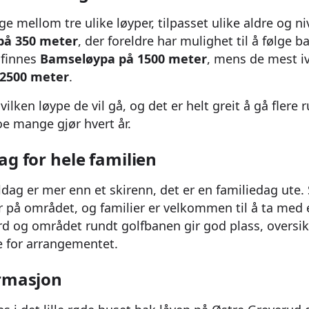
e mellom tre ulike løyper, tilpasset ulike aldre og n
på 350 meter
, der foreldre har mulighet til å følge b
n finnes
Bamseløypa på 1500 meter
, mens de mest i
 2500 meter
.
vilken løype de vil gå, og det er helt greit å gå fler
oe mange gjør hvert år.
ag for hele familien
ag er mer enn et skirenn, det er en familiedag ute.
r på området, og familier er velkommen til å ta med 
d og området rundt golfbanen gir god plass, oversik
 for arrangementet.
ormasjon