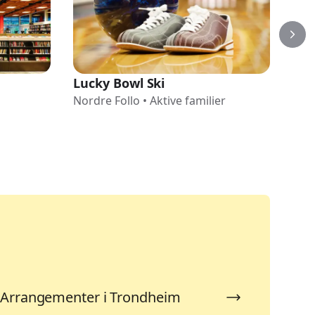
Lucky Bowl Ski
Råd
Nordre Follo
•
Aktive familier
Nord
Arrangementer i Trondheim