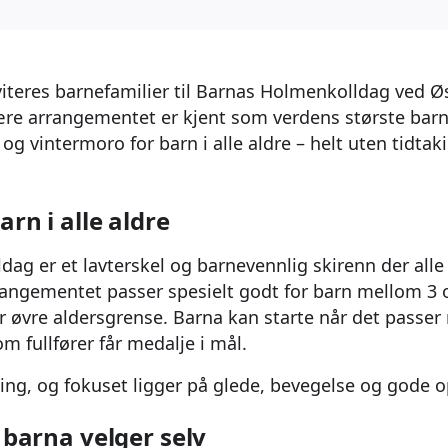
iteres barnefamilier til Barnas Holmenkolldag ved Ø
ære arrangementet er kjent som verdens største barn
og vintermoro for barn i alle aldre – helt uten tidtak
arn i alle aldre
ag er et lavterskel og barnevennlig skirenn der alle
rangementet passer spesielt godt for barn mellom 3 
er øvre aldersgrense. Barna kan starte når det passer
om fullfører får medalje i mål.
king, og fokuset ligger på glede, bevegelse og gode op
– barna velger selv