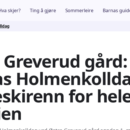
Hva skjer?
Ting å gjøre
Sommerleire
Barnas guid
lldag
 Greverud gård:
s Holmenkollda
skirenn for hel
ien