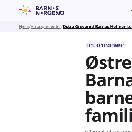
Hjem
Arrangementer
Ostre Greverud Barnas Holmenko
Familiearrangementer
Østre
Barna
barne
famil