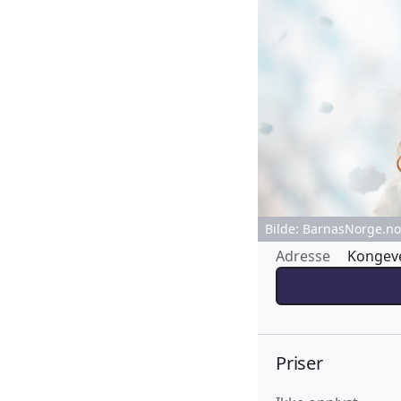
Bilde: BarnasNorge.no 
Adresse
Kongeve
Priser