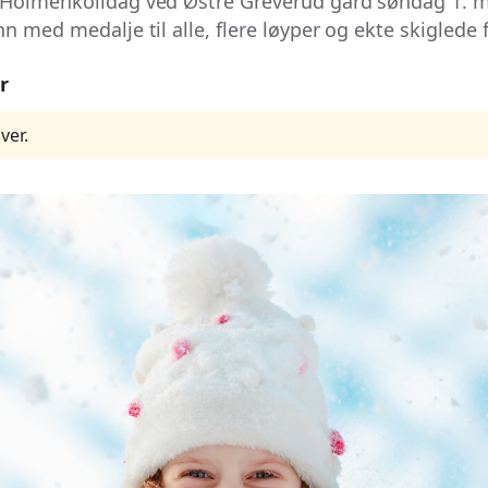
 Holmenkolldag ved Østre Greverud gård søndag 1. m
n med medalje til alle, flere løyper og ekte skiglede f
r
ver.