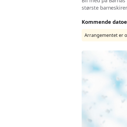
Bli med på Barnas
største barneskiren
Kommende datoe
Arrangementet er o