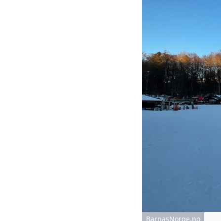
BarnasNorge.no