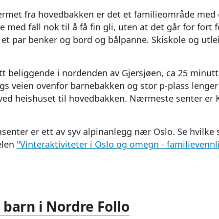
jermet fra hovedbakken er det et familieområde med
med fall nok til å få fin gli, uten at det går for fort 
, et par benker og bord og bålpanne. Skiskole og utlei
ott beliggende i nordenden av Gjersjøen, ca 25 minutt
angs veien ovenfor barnebakken og stor p-plass lenger
ved heishuset til hovedbakken. Nærmeste senter er 
msenter er ett av syv alpinanlegg nær Oslo. Se hvilke
elen
"Vinteraktiviteter i Oslo og omegn - familievennl
 barn i Nordre Follo