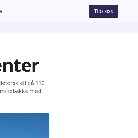
e
Tips oss
enter
eforskjell på 112
familiebakke med