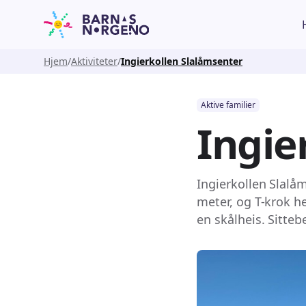
Hjem
Aktiviteter
Ingierkollen Slalåmsenter
Aktive familier
Ingie
Ingierkollen Slalå
meter, og T-krok h
en skålheis. Sitteb