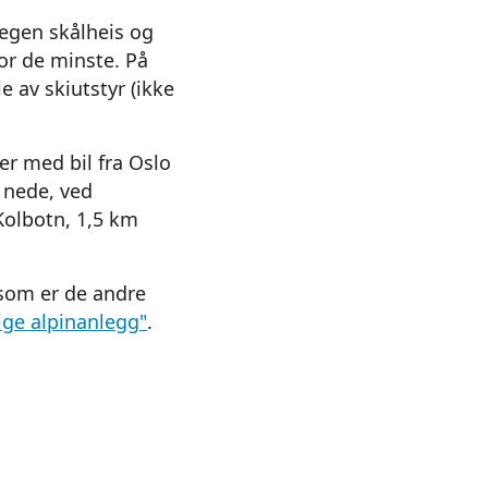
 egen skålheis og
for de minste. På
e av skiutstyr (ikke
er med bil fra Oslo
 nede, ved
Kolbotn, 1,5 km
 som er de andre
ige alpinanlegg"
.