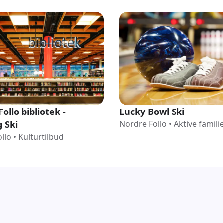
ollo bibliotek -
Lucky Bowl Ski
 Ski
Nordre Follo
•
Aktive famili
llo
•
Kulturtilbud