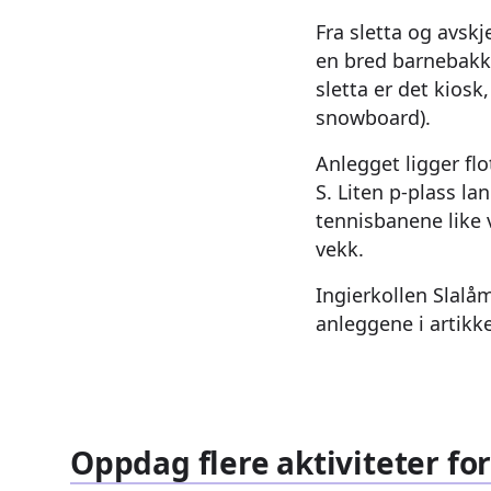
Fra sletta og avsk
en bred barnebakke 
sletta er det kiosk
snowboard).
Anlegget ligger fl
S. Liten p-plass l
tennisbanene like 
vekk.
Ingierkollen Slalå
anleggene i artikk
Oppdag flere aktiviteter for