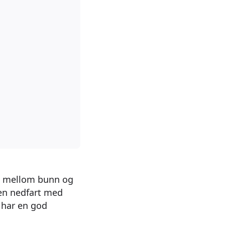
en mellom bunn og
 en nedfart med
 har en god