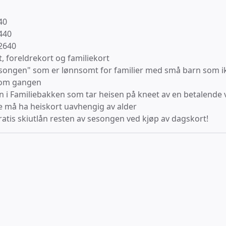
40
440
 2640
, foreldrekort og familiekort
sesongen" som er lønnsomt for familier med små barn som i
 om gangen
rn i Familiebakken som tar heisen på kneet av en betalende
e må ha heiskort uavhengig av alder
atis skiutlån resten av sesongen ved kjøp av dagskort!