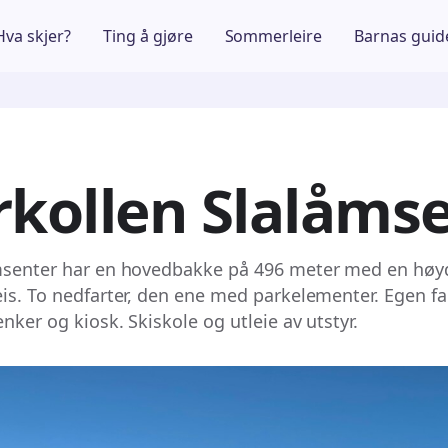
Hva skjer?
Ting å gjøre
Sommerleire
Barnas guid
rkollen Slalåms
msenter har en hovedbakke på 496 meter med en høyd
eis. To nedfarter, den ene med parkelementer. Egen 
enker og kiosk. Skiskole og utleie av utstyr.