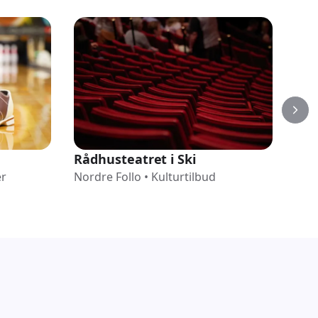
Rådhusteatret i Ski
Sof
er
Nordre Follo
•
Kulturtilbud
sv
Nord