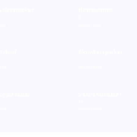
yelsesparker
Hestesentre
2
eter
Aktiviteter
tilbud
Aktivitetsparker
7
eter
Aktiviteter
opplevelser
Vannaktiviteter
13
eter
Aktiviteter