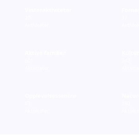
Vinteraktiviteter
Fornø
20
37
Aktiviteter
Aktivit
Aktive familier
Kultur
601
242
Aktiviteter
Aktivit
Opplevelsessentre
Natur
63
180
Aktiviteter
Aktivit