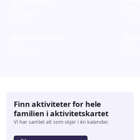
601
242
Aktiviteter
Aktivi
Opplevelsessentre
Natur
63
180
Aktiviteter
Aktivi
Finn aktiviteter for hele
familien i aktivitetskartet
Vi har samlet alt som skjer i én kalender.