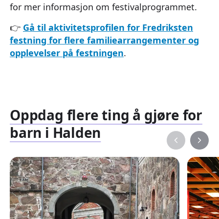
for mer informasjon om festivalprogrammet.
👉
Gå til aktivitetsprofilen for Fredriksten
festning for flere familiearrangementer og
opplevelser på festningen
.
Oppdag flere ting å gjøre for
barn i Halden