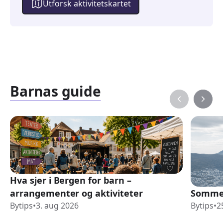
Utforsk aktivitetskartet
Barnas guide
Hva sjer i Bergen for barn –
arrangementer og aktiviteter
Sommer
Bytips
•
3. aug 2026
Bytips
•
2