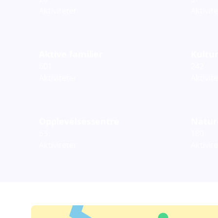
Aktiviteter
Aktivit
Aktive familier
Kultur
601
242
Aktiviteter
Aktivit
Opplevelsessentre
Natur
63
180
Aktiviteter
Aktivit