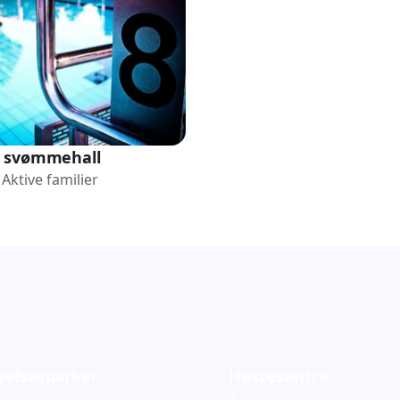
 svømmehall
Aktive familier
yelsesparker
Hestesentre
2