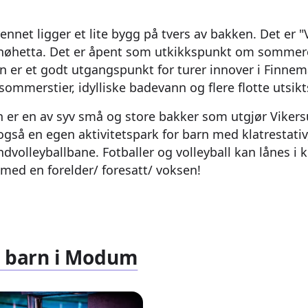
ennet ligger et lite bygg på tvers av bakken. Det er "
Snøhetta. Det er åpent som utkikkspunkt om sommer
n er et godt utgangspunkt for turer innover i Finnem
ommerstier, idylliske badevann og flere flotte utsik
 er en av syv små og store bakker som utgjør Viker
gså en egen aktivitetspark for barn med klatrestativ
dvolleyballbane. Fotballer og volleyball kan lånes i 
e med en forelder/ foresatt/ voksen!
or barn i Modum