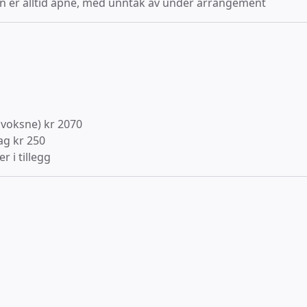
en er alltid åpne, med unntak av under arrangement
2 voksne) kr 2070
g kr 250
r i tillegg