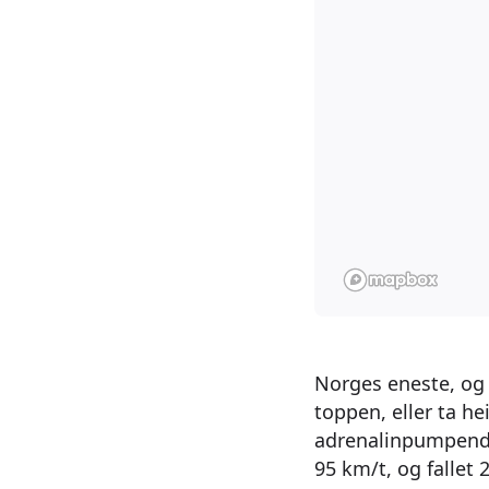
Norges eneste, og 
toppen, eller ta he
adrenalinpumpende 
95 km/t, og falle