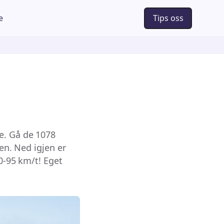
e
Tips oss
e. Gå de 1078
ten. Ned igjen er
90-95 km/t! Eget