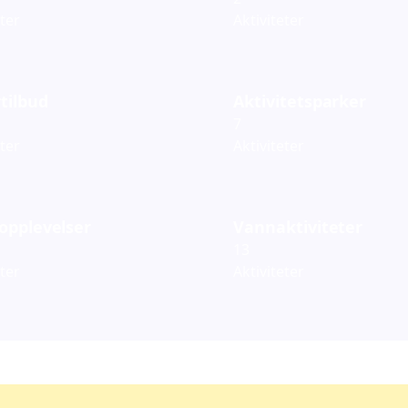
eter
Aktiviteter
tilbud
Aktivitetsparker
7
eter
Aktiviteter
opplevelser
Vannaktiviteter
13
eter
Aktiviteter