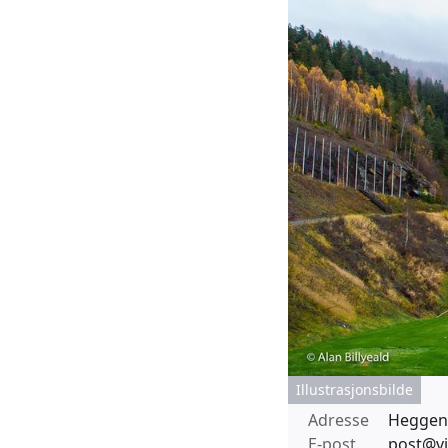
Illustrasjonsbilde
Adresse
Heggenå
E-post
post@v