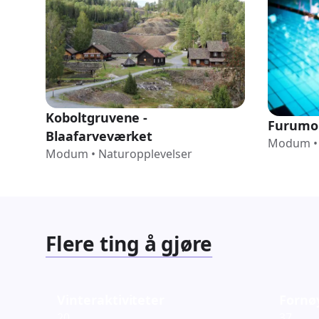
Koboltgruvene -
Furumo
Blaafarveværket
Modum
•
Modum
•
Naturopplevelser
Flere ting å gjøre
Vinteraktiviteter
Fornø
20
37