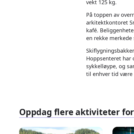
vekt 125 kg.
På toppen av overr
arkitektkontoret 
kafé. Beliggenhete
en rekke merkede s
Skiflygningsbakken
Hoppsenteret har o
sykkelløype, og san
til enhver tid vær
Oppdag flere aktiviteter f