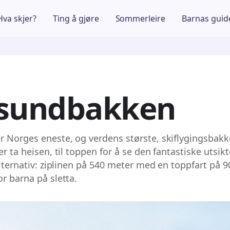
Hva skjer?
Ting å gjøre
Sommerleire
Barnas guid
rsundbakken
 Norges eneste, og verdens største, skiflygingsbakk
er ta heisen, til toppen for å se den fantastiske utsik
alternativ: ziplinen på 540 meter med en toppfart på 
r barna på sletta.