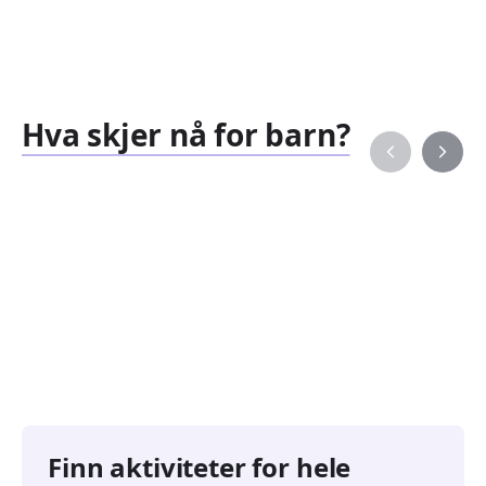
Hva skjer nå for barn?
Familiearrangementer
Barne
827
351
Arrangementer
Arran
Finn aktiviteter for hele