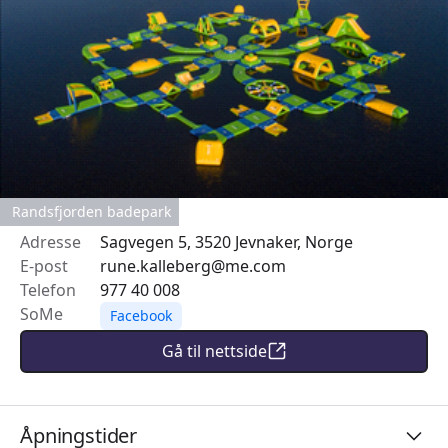
Randsfjorden badepark
Adresse
Sagvegen 5, 3520 Jevnaker, Norge
E-post
rune.kalleberg@me.com
Telefon
977 40 008
SoMe
Facebook
Gå til nettside
Åpningstider