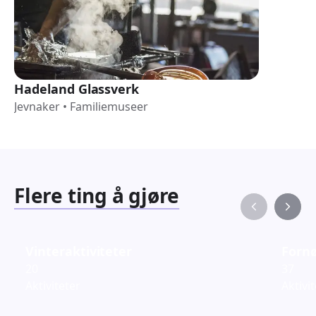
Hadeland Glassverk
Jevnaker
•
Familiemuseer
Flere ting å gjøre
Vinteraktiviteter
Fornø
20
37
Aktiviteter
Aktivi