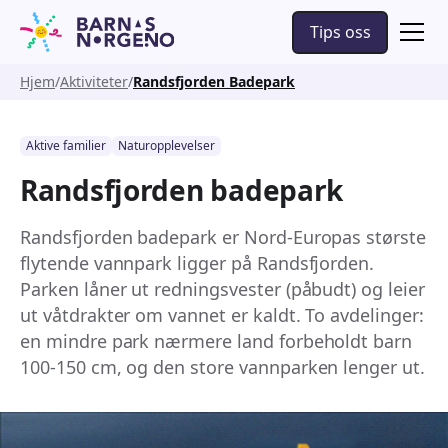
Tips oss
Hjem
Aktiviteter
Randsfjorden Badepark
Aktive familier
Naturopplevelser
Randsfjorden badepark
Randsfjorden badepark er Nord-Europas største
flytende vannpark ligger på Randsfjorden.
Parken låner ut redningsvester (påbudt) og leier
ut våtdrakter om vannet er kaldt. To avdelinger:
en mindre park nærmere land forbeholdt barn
100-150 cm, og den store vannparken lenger ut.