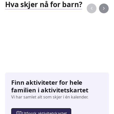
Hva skjer nå for barn?
Familiearrangementer
Barne
827
351
Arrangementer
Arran
Finn aktiviteter for hele
familien i aktivitetskartet
Vi har samlet alt som skjer i én kalender.
Utforsk aktivitetskartet