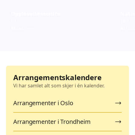
Opplevelsessentre
Natur
63
180
Aktiviteter
Aktivi
Arrangementskalendere
Vi har samlet alt som skjer i én kalender.
Arrangementer i Oslo
Arrangementer i Trondheim