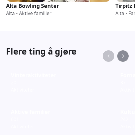
Alta Bowling Senter
Tirpit
Alta
•
Aktive familier
Alta
•
Fa
Flere ting å gjøre
Vinteraktiviteter
Fornø
20
37
Aktiviteter
Aktivi
Aktive familier
Kultu
601
242
Aktiviteter
Aktivi