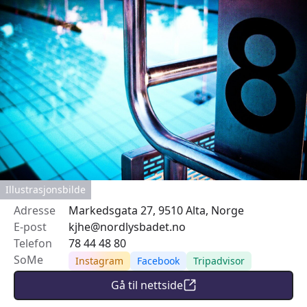
Illustrasjonsbilde
Adresse
Markedsgata 27, 9510 Alta, Norge
E-post
kjhe@nordlysbadet.no
Telefon
78 44 48 80
SoMe
Instagram
Facebook
Tripadvisor
Gå til nettside