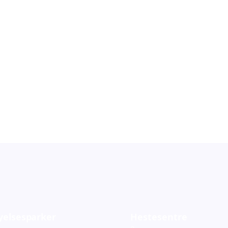
yelsesparker
Hestesentre