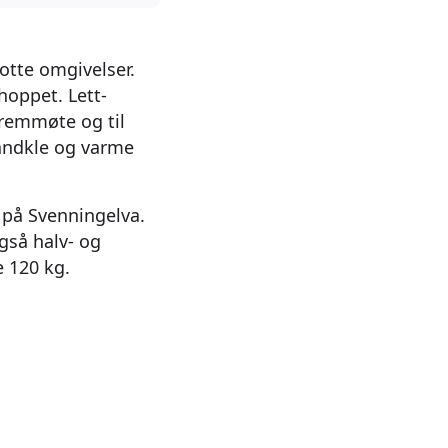
otte omgivelser.
hoppet. Lett-
fremmøte og til
 håndkle og varme
 på Svenningelva.
gså halv- og
e 120 kg.