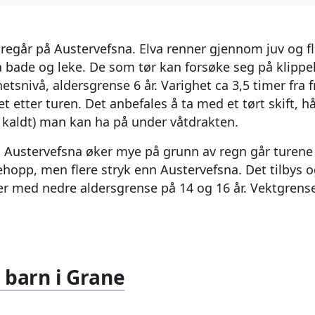
oregår på Austervefsna. Elva renner gjennom juv og fl
 å bade og leke. De som tør kan forsøke seg på klippe
etsnivå, aldersgrense 6 år. Varighet ca 3,5 timer fra 
et etter turen. Det anbefales å ta med et tørt skift,
er kaldt) man kan ha på under våtdrakten.
 Austervefsna øker mye på grunn av regn går turene
ehopp, men flere stryk enn Austervefsna. Det tilbys o
er med nedre aldersgrense på 14 og 16 år. Vektgrens
 barn i Grane