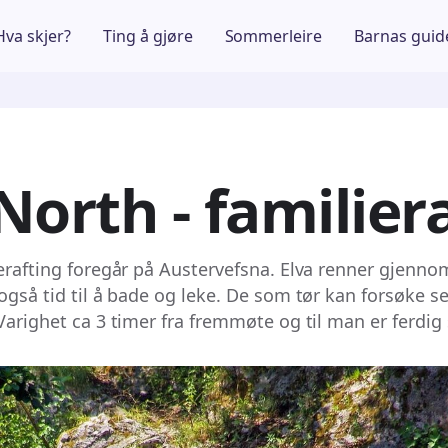
Hva skjer?
Ting å gjøre
Sommerleire
Barnas guid
North - familier
erafting foregår på Austervefsna. Elva renner gjennom
 også tid til å bade og leke. De som tør kan forsøke s
Varighet ca 3 timer fra fremmøte og til man er ferdig s