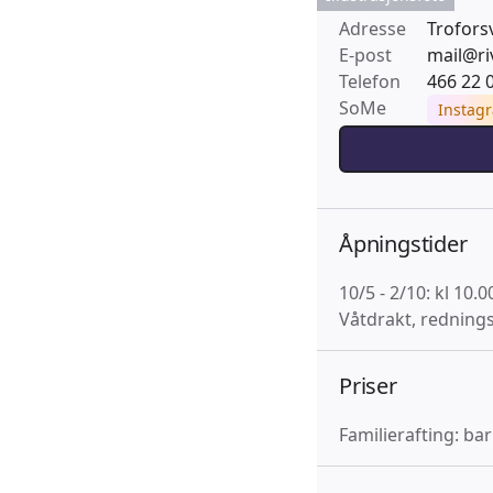
Adresse
Trofors
E-post
mail@ri
Telefon
466 22 
SoMe
Instag
Åpningstider
10/5 - 2/10: kl 10.0
Våtdrakt, rednings
Priser
Familierafting: ba