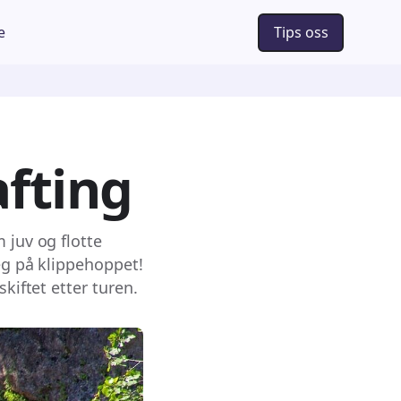
e
Tips oss
afting
 juv og flotte
eg på klippehoppet!
kiftet etter turen.