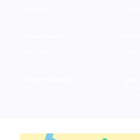
20
37
Aktiviteter
Aktivit
Aktive familier
Kultur
601
242
Aktiviteter
Aktivit
Opplevelsessentre
Natur
63
180
Aktiviteter
Aktivit