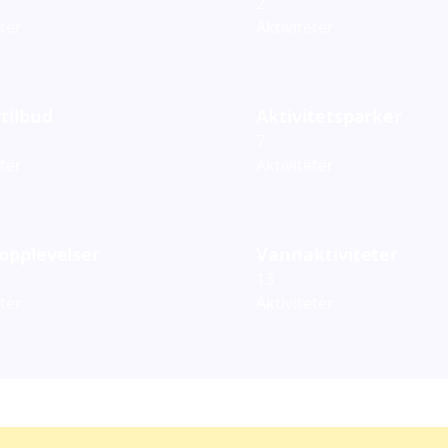
2
eter
Aktiviteter
tilbud
Aktivitetsparker
7
eter
Aktiviteter
opplevelser
Vannaktiviteter
13
eter
Aktiviteter