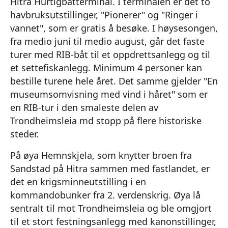
Hitra Hurtigbåtterminal. I terminalen er det to
havbruksutstillinger, "Pionerer" og "Ringer i
vannet", som er gratis å besøke. I høysesongen,
fra medio juni til medio august, går det faste
turer med RIB-båt til et oppdrettsanlegg og til
et settefiskanlegg. Minimum 4 personer kan
bestille turene hele året. Det samme gjelder "En
museumsomvisning med vind i håret" som er
en RIB-tur i den smaleste delen av
Trondheimsleia md stopp på flere historiske
steder.
På øya Hemnskjela, som knytter broen fra
Sandstad på Hitra sammen med fastlandet, er
det en krigsminneutstilling i en
kommandobunker fra 2. verdenskrig. Øya lå
sentralt til mot Trondheimsleia og ble omgjort
til et stort festningsanlegg med kanonstillinger,