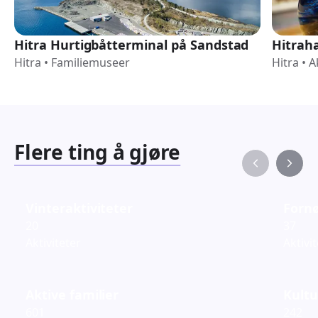
Hitra Hurtigbåtterminal på Sandstad
Hitraha
Hitra
•
Familiemuseer
Hitra
•
A
Flere ting å gjøre
Vinteraktiviteter
Fornø
20
37
Aktiviteter
Aktivi
Aktive familier
Kultu
601
242