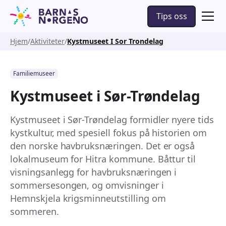
Tips oss
Hjem
Aktiviteter
Kystmuseet I Sor Trondelag
Familiemuseer
Kystmuseet i Sør-Trøndelag
Kystmuseet i Sør-Trøndelag formidler nyere tids
kystkultur, med spesiell fokus på historien om
den norske havbruksnæringen. Det er også
lokalmuseum for Hitra kommune. Båttur til
visningsanlegg for havbruksnæringen i
sommersesongen, og omvisninger i
Hemnskjela krigsminneutstilling om
sommeren.