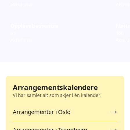
Aktiviteter
Aktivi
Opplevelsessentre
Natur
63
180
Aktiviteter
Aktivi
Arrangementskalendere
Vi har samlet alt som skjer i én kalender.
Arrangementer i Oslo
Arrangementer i Trondheim