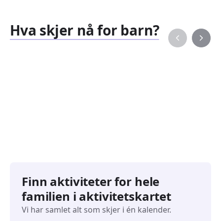
Hva skjer nå for barn?
Familiearrangementer
Barne
827
351
Arrangementer
Arran
Finn aktiviteter for hele
familien i aktivitetskartet
Vi har samlet alt som skjer i én kalender.