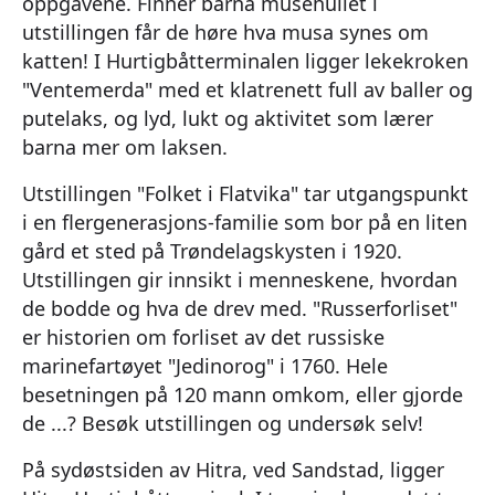
oppgavene. Finner barna musehullet i
utstillingen får de høre hva musa synes om
katten! I Hurtigbåtterminalen ligger lekekroken
"Ventemerda" med et klatrenett full av baller og
putelaks, og lyd, lukt og aktivitet som lærer
barna mer om laksen.
Utstillingen "Folket i Flatvika" tar utgangspunkt
i en flergenerasjons-familie som bor på en liten
gård et sted på Trøndelagskysten i 1920.
Utstillingen gir innsikt i menneskene, hvordan
de bodde og hva de drev med. "Russerforliset"
er historien om forliset av det russiske
marinefartøyet "Jedinorog" i 1760. Hele
besetningen på 120 mann omkom, eller gjorde
de ...? Besøk utstillingen og undersøk selv!
På sydøstsiden av Hitra, ved Sandstad, ligger