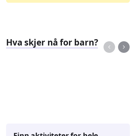
Hva skjer nå for barn?
Familiearrangementer
Barne
827
351
Arrangementer
Arran
Finn aktiviteter for hele