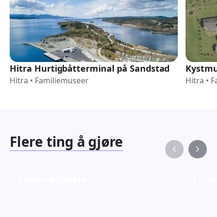
Hitra Hurtigbåtterminal på Sandstad
Kystmu
Hitra
•
Familiemuseer
Hitra
•
F
Flere ting å gjøre
Vinteraktiviteter
Fornø
20
37
Aktiviteter
Aktivi