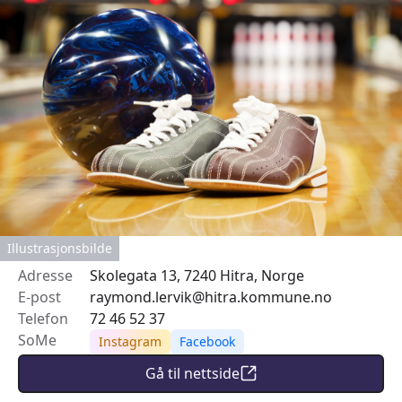
Illustrasjonsbilde
Adresse
Skolegata 13, 7240 Hitra, Norge
E-post
raymond.lervik@hitra.kommune.no
Telefon
72 46 52 37
SoMe
Instagram
Facebook
Gå til nettside