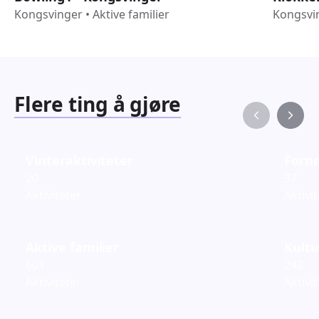
Kongsvinger
•
Aktive familier
Kongsvi
Flere ting å gjøre
Vinteraktiviteter
Fornø
20
37
Aktiviteter
Aktivi
Aktive familier
Kultu
601
242
Aktiviteter
Aktivi