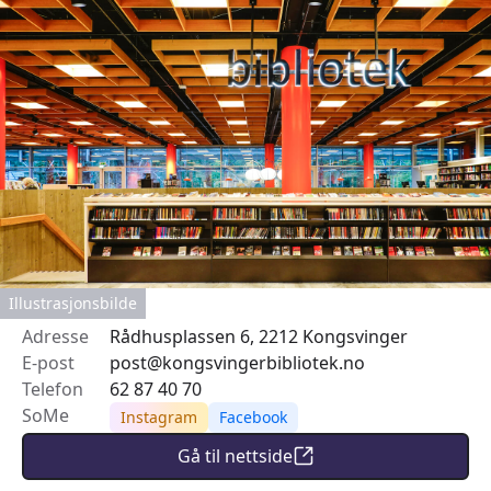
Illustrasjonsbilde
Adresse
Rådhusplassen 6, 2212 Kongsvinger
E-post
post@kongsvingerbibliotek.no
Telefon
62 87 40 70
SoMe
Instagram
Facebook
Gå til nettside