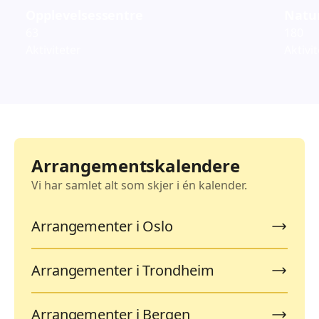
Opplevelsessentre
Natur
63
180
Aktiviteter
Aktivi
Arrangementskalendere
Vi har samlet alt som skjer i én kalender.
Arrangementer i Oslo
Arrangementer i Trondheim
Arrangementer i Bergen