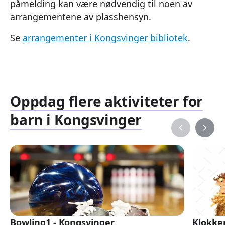
påmelding kan være nødvendig til noen av
arrangementene av plasshensyn.
Se
arrangementer i Kongsvinger bibliotek
.
Oppdag flere aktiviteter for
barn i Kongsvinger
Bowling1 - Kongsvinger
Klokke