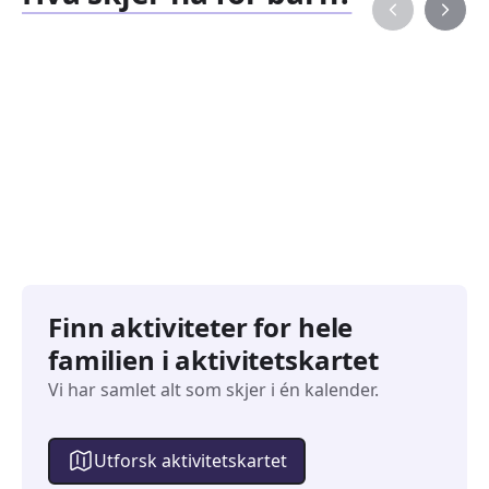
Familiearrangementer
Barne
827
351
Arrangementer
Arran
Finn aktiviteter for hele
familien i aktivitetskartet
Vi har samlet alt som skjer i én kalender.
Utforsk aktivitetskartet