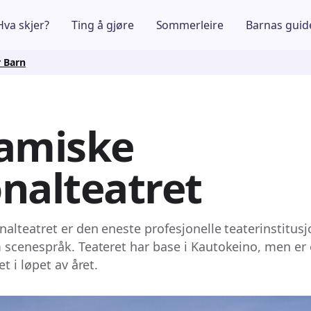
Hva skjer?
Ting å gjøre
Sommerleire
Barnas guid
r Barn
Samiske
nalteatret
alteatret er den eneste profesjonelle teaterinstitu
scenespråk. Teateret har base i Kautokeino, men er
t i løpet av året.