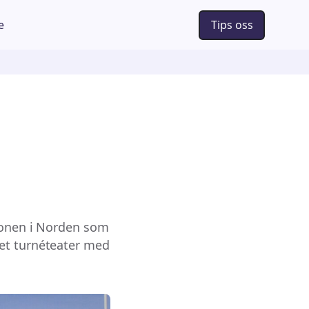
e
Tips oss
sjonen i Norden som
 et turnéteater med