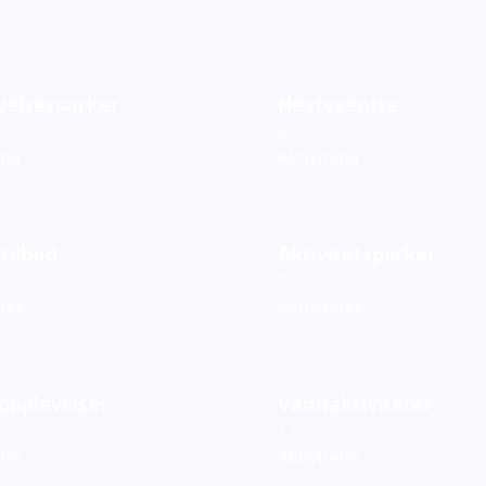
yelsesparker
Hestesentre
2
eter
Aktiviteter
tilbud
Aktivitetsparker
7
eter
Aktiviteter
opplevelser
Vannaktiviteter
13
eter
Aktiviteter