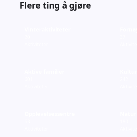
Flere ting å gjøre
Vinteraktiviteter
Fornø
20
37
Aktiviteter
Aktivit
Aktive familier
Kultur
601
242
Aktiviteter
Aktivit
Opplevelsessentre
Natur
63
180
Aktiviteter
Aktivit