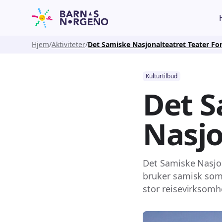
Hjem
Aktiviteter
Det Samiske Nasjonalteatret Teater Fo
Kulturtilbud
Det 
Nasjo
Det Samiske Nasjon
bruker samisk som 
stor reisevirksomhe