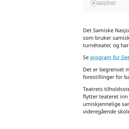
Det Samiske Nasjon
som bruker samisk
turnéteater, og har
Se
program for De
Det er begrenset m
forestillinger for 
Teatrets tilholdsst
flytter teateret in
umiskjennelige sam
videregående skole 