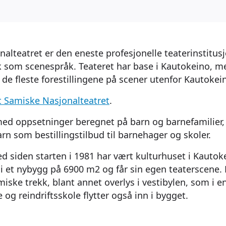
alteatret er den eneste profesjonelle teaterinstitus
 som scenespråk. Teateret har base i Kautokeino, me
 de fleste forestillingene på scener utenfor Kautokei
t Samiske Nasjonalteatret
.
ed oppsetninger beregnet på barn og barnefamilier, 
barn som bestillingstilbud til barnehager og skoler.
ed siden starten i 1981 har vært kulturhuset i Kautok
n i et nybygg på 6900 m2 og får sin egen teaterscene.
iske trekk, blant annet overlys i vestibylen, som i e
og reindriftsskole flytter også inn i bygget.