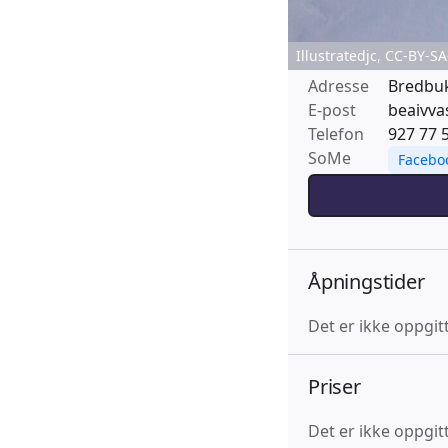
Illustratedjc, CC-BY-SA
Adresse
Bredbu
E-post
beaivva
Telefon
927 77 
SoMe
Facebo
Åpningstider
Det er ikke oppgit
Priser
Det er ikke oppgitt