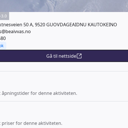
-3.0
ktnesveien 50 A, 9520 GUOVDAGEAIDNU KAUTOKEINO
s@beaivvas.no
580
ok
Gå til nettside
t åpningstider for denne aktiviteten.
 priser for denne aktiviteten.