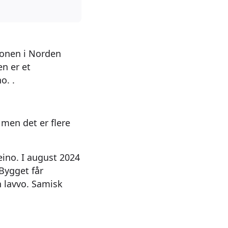
jonen i Norden
n er et
no. .
men det er flere
eino. I august 2024
 Bygget får
n lavvo. Samisk