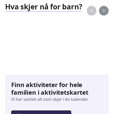
Hva skjer nå for barn?
Familiearrangementer
Barne
827
351
Arrangementer
Arran
Finn aktiviteter for hele
familien i aktivitetskartet
Vi har samlet alt som skjer i én kalender.