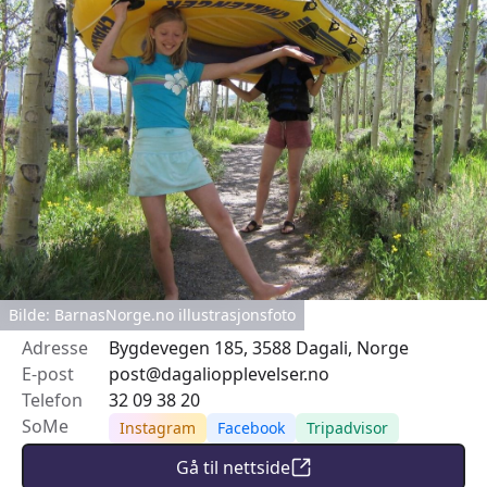
Bilde: BarnasNorge.no illustrasjonsfoto
Adresse
Bygdevegen 185, 3588 Dagali, Norge
E-post
post@dagaliopplevelser.no
Telefon
32 09 38 20
SoMe
Instagram
Facebook
Tripadvisor
Gå til nettside