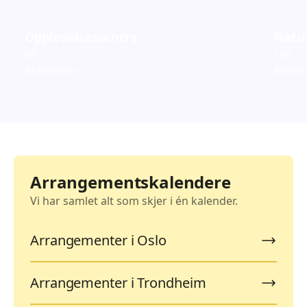
Opplevelsessentre
Natur
63
180
Aktiviteter
Aktivi
Arrangementskalendere
Vi har samlet alt som skjer i én kalender.
Arrangementer i Oslo
Arrangementer i Trondheim