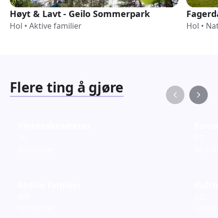
Høyt & Lavt - Geilo Sommerpark
Fagerda
Hol
•
Aktive familier
Hol
•
Nat
Flere ting å gjøre
Vinteraktiviteter
Fornø
20
37
Aktiviteter
Aktivi
Aktive familier
Kultu
601
242
Aktiviteter
Aktivi