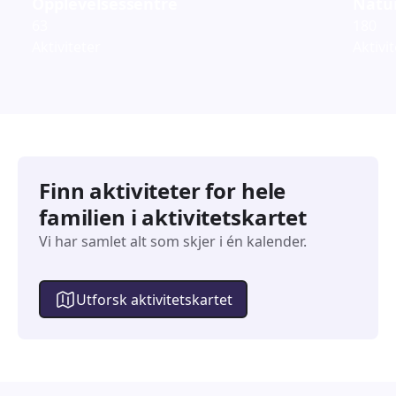
Opplevelsessentre
Natur
63
180
Aktiviteter
Aktivi
Finn aktiviteter for hele
familien i aktivitetskartet
Vi har samlet alt som skjer i én kalender.
Utforsk aktivitetskartet