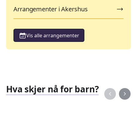
Arrangementer i Akershus
Vis alle arrangementer
Hva skjer nå for barn?
Familiearrangementer
Barne
827
351
Arrangementer
Arran