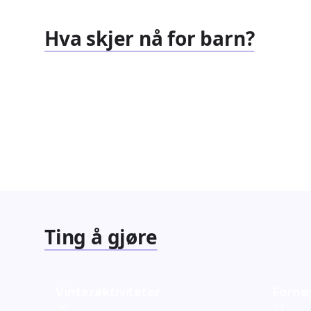
Hva skjer nå for barn?
Familiearrangementer
Barnef
827
351
Arrangementer
Arrang
Ting å gjøre
Vinteraktiviteter
Fornø
20
37