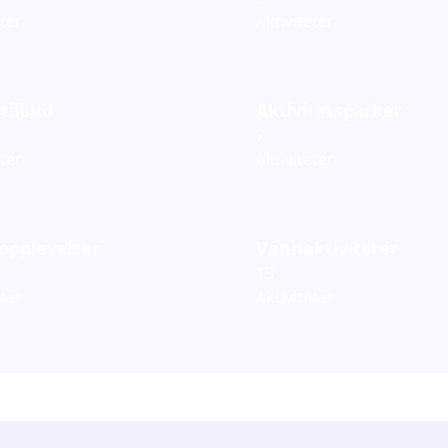
eter
Aktiviteter
tilbud
Aktivitetsparker
7
eter
Aktiviteter
opplevelser
Vannaktiviteter
13
eter
Aktiviteter