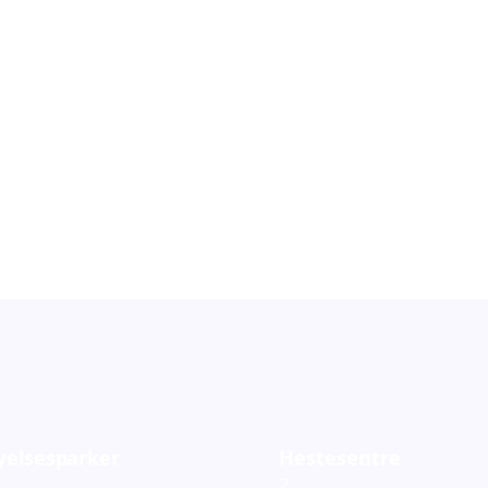
orestillinger
Barneteater
119
ementer
Arrangementer
yelsesparker
Hestesentre
2