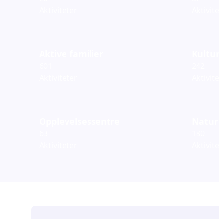
Aktiviteter
Aktivit
Aktive familier
Kultur
601
242
Aktiviteter
Aktivit
Opplevelsessentre
Natur
63
180
Aktiviteter
Aktivit