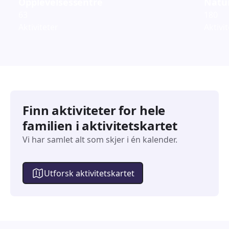
Opplevelsessentre
Natur
63
180
Aktiviteter
Aktivi
Finn aktiviteter for hele
familien i aktivitetskartet
Vi har samlet alt som skjer i én kalender.
Utforsk aktivitetskartet