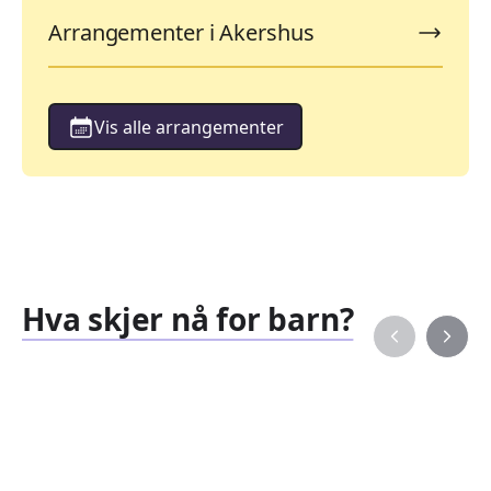
Arrangementer i Akershus
Vis alle arrangementer
Hva skjer nå for barn?
Familiearrangementer
Barne
827
351
Arrangementer
Arran