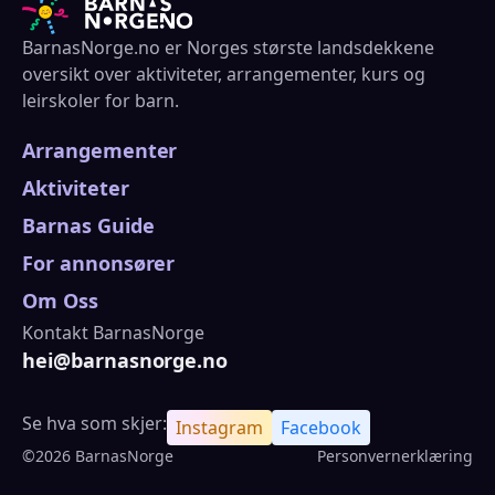
BarnasNorge.no er Norges største landsdekkene
oversikt over aktiviteter, arrangementer, kurs og
leirskoler for barn.
Arrangementer
Aktiviteter
Barnas Guide
For annonsører
Om Oss
Kontakt BarnasNorge
hei@barnasnorge.no
Se hva som skjer:
Instagram
Facebook
©2026 BarnasNorge
Personvernerklæring