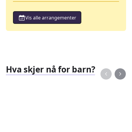
Vis alle arrangementer
Hva skjer nå for barn?
Familiearrangementer
Barne
827
351
Arrangementer
Arran