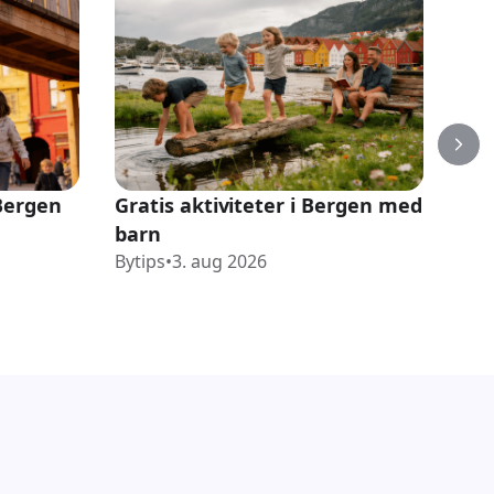
 Bergen
Gratis aktiviteter i Bergen med
15 
barn
bar
Bytips
•
3. aug 2026
opp
Byti