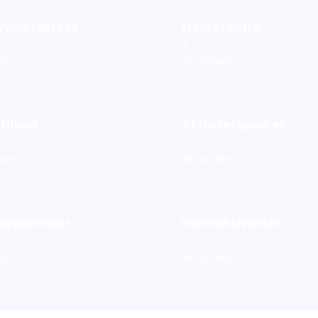
yelsesparker
Hestesentre
2
eter
Aktiviteter
tilbud
Aktivitetsparker
7
eter
Aktiviteter
opplevelser
Vannaktiviteter
13
eter
Aktiviteter