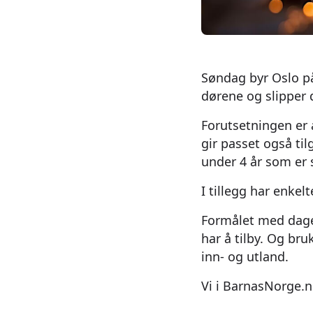
Søndag byr Oslo på
dørene og slipper d
Forutsetningen er a
gir passet også til
under 4 år som er
I tillegg har enkel
Formålet med dagen
har å tilby. Og bru
inn- og utland.
Vi i BarnasNorge.n