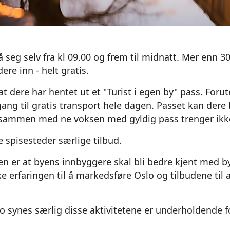
 seg selv fra kl 09.00 og frem til midnatt. Mer enn 
ere inn - helt gratis.
t dere har hentet ut et "Turist i egen by" pass. Foru
gang til gratis transport hele dagen. Passet kan dere 
 sammen med ne voksen med gyldig pass trenger ikk
te spisesteder særlige tilbud.
 er at byens innbyggere skal bli bedre kjent med by
ke erfaringen til å markedsføre Oslo og tilbudene til 
o synes særlig disse aktivitetene er underholdende fo