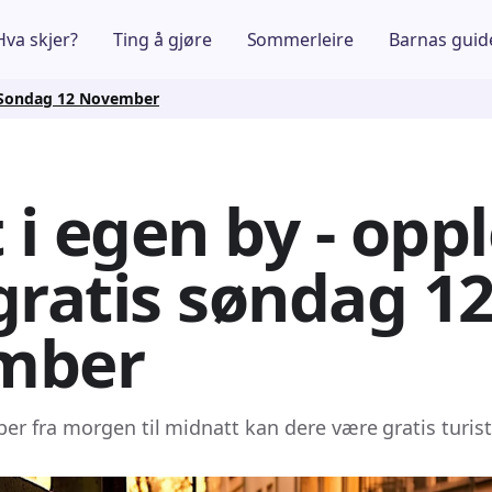
Hva skjer?
Ting å gjøre
Sommerleire
Barnas guid
s Sondag 12 November
t i egen by - opp
gratis søndag 12
mber
r fra morgen til midnatt kan dere være gratis turiste