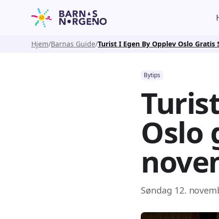
Hjem
Barnas Guide
Turist I Egen By Opplev Oslo Grati
Bytips
Turis
Oslo 
nove
Søndag 12. novembe