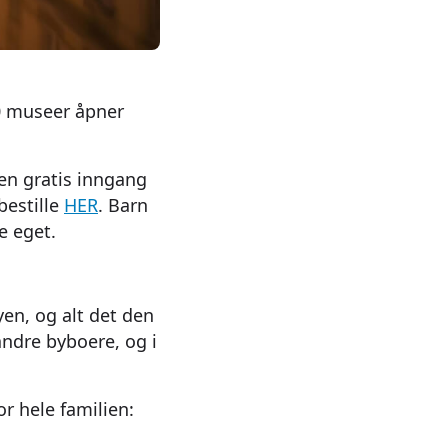
30 museer åpner
ten gratis inngang
bestille
HER
. Barn
e eget.
en, og alt det den
andre byboere, og i
r hele familien: