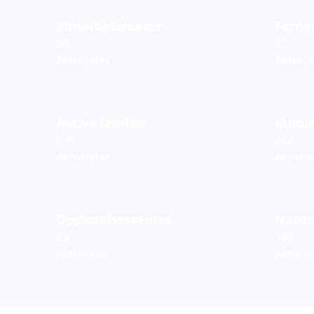
Vinteraktiviteter
Fornø
20
37
Aktiviteter
Aktivit
Aktive familier
Kultur
601
242
Aktiviteter
Aktivit
Opplevelsessentre
Natur
63
180
Aktiviteter
Aktivit