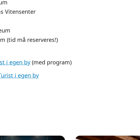
eum
s Vitensenter
seum
 (tid må reserveres!)
st i egen by
(med program)
urist i egen by