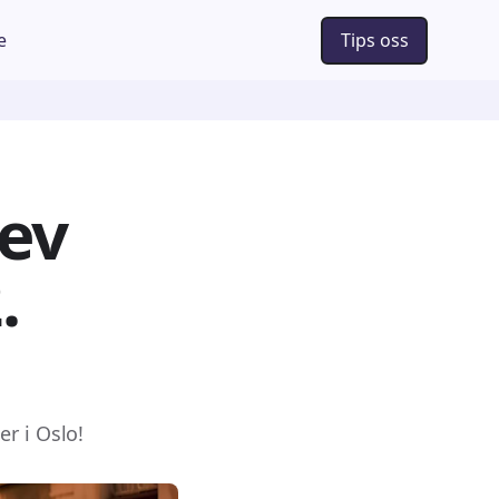
e
Tips oss
lev
.
r i Oslo!