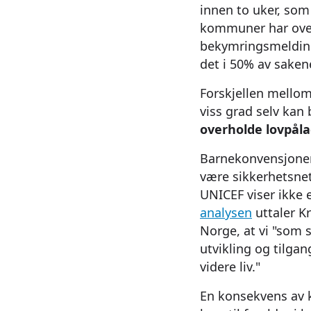
innen to uker, som
kommuner har overh
bekymringsmelding
det i 50% av saken
Forskjellen mellom
viss grad selv ka
overholde lovpåla
Barnekonvensjonen 
være sikkerhetsnet
UNICEF viser ikke er
analysen
uttaler K
Norge, at vi "som 
utvikling og tilgan
videre liv."
En konsekvens av k