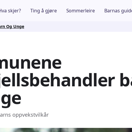
Hva skjer?
Ting å gjøre
Sommerleire
Barnas guid
arn Og Unge
munene
jellsbehandler 
nge
 barns oppvekstvilkår