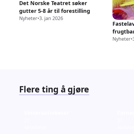
Det Norske Teatret søker
gutter 5-8 år til forestilling
Nyheter
•
3. jan 2026
Fastela
frugtbar
Nyheter
•
Flere ting å gjøre
Vinteraktiviteter
Fornø
20
37
Aktiviteter
Aktivit