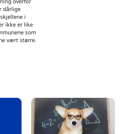
gning overfor
 dårlige
kjellene i
 ikke er like
e kommunene som
ne vært større.