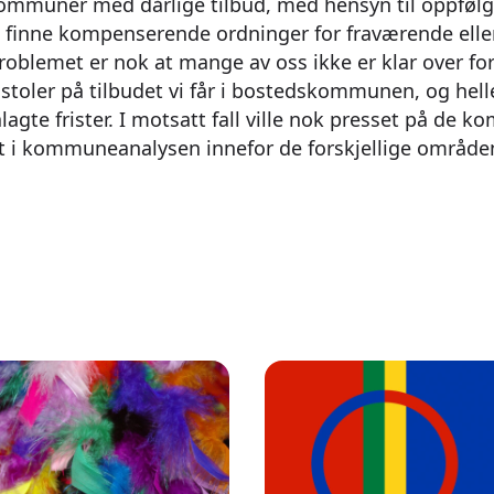
i kommuner med dårlige tilbud, med hensyn til oppføl
 finne kompenserende ordninger for fraværende eller
blemet er nok at mange av oss ikke er klar over fors
ler på tilbudet vi får i bostedskommunen, og heller
lagte frister. I motsatt fall ville nok presset på d
t i kommuneanalysen innefor de forskjellige område