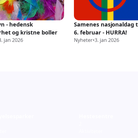
vn - hedensk
Samenes nasjonaldag t
het og kristne boller
6. februar - HURRA!
3. jan 2026
Nyheter
•
3. jan 2026
yelsesparker
Hestesentre
2
eter
Aktiviteter