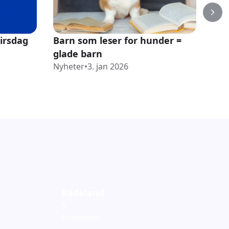
irsdag
Barn som leser for hunder =
Osl
glade barn
lys
Nyheter
•
3. jan 2026
Nyh
Badeland
9
Aktiviteter