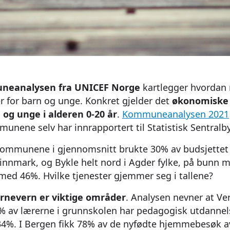
uneanalysen fra UNICEF Norge
kartlegger hvordan
er for barn og unge. Konkret gjelder det
økonomiske 
 og unge i alderen 0-20 år
.
Kommuneanalysen 2021
unene selv har innrapportert til Statistisk Sentralby
 kommunene i gjennomsnitt brukte 30% av budsjettet
innmark, og Bykle helt nord i Agder fylke, på bunn
med 46%. Hvilke tjenester gjemmer seg i tallene?
arnevern er viktige områder
. Analysen nevner at Ve
av lærerne i grunnskolen har pedagogisk utdannels
34%. I Bergen fikk 78% av de nyfødte hjemmebesøk a