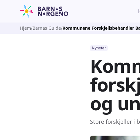
Hjem
Barnas Guide
Kommunene Forskjellsbehandler B
Nyheter
Kom
forsk
og u
Store forskjeller i