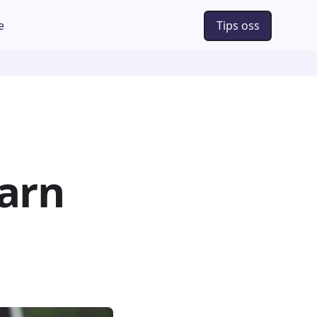
e
Tips oss
barn