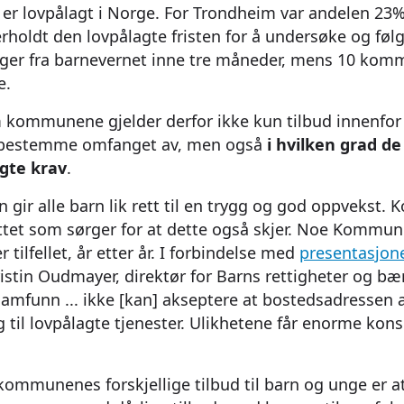
 er lovpålagt i Norge. For Trondheim var andelen 23%
oldt den lovpålagte fristen for å undersøke og føl
er fra barnevernet inne tre måneder, mens 10 komm
e.
 kommunene gjelder derfor ikke kun tilbud innenfor t
n bestemme omfanget av, men også
i hvilken grad de
gte krav
.
gir alle barn lik rett til en trygg og god oppvekst
tet som sørger for at dette også skjer. Noe Kommun
 tilfellet, år etter år. I forbindelse med
presentasjon
ristin Oudmayer, direktør for Barns rettigheter og bæ
samfunn ... ikke [kan] akseptere at bostedsadressen 
g til lovpålagte tjenester. Ulikhetene får enorme kon
ommunenes forskjellige tilbud til barn og unge er at 