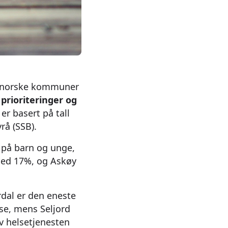
 norske kommuner
prioriteringer og
er basert på tall
rå (SSB).
 på barn og unge,
 med 17%, og Askøy
rdal er den eneste
e, mens Seljord
v helsetjenesten