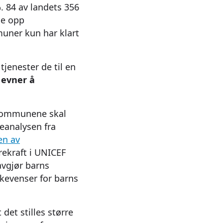
. 84 av landets 356
ge opp
uner kun har klart
jenester de til en
 evner å
. Kommunene skal
eanalysen fra
en av
rekraft i UNICEF
avgjør barns
skevenser for barns
det stilles større