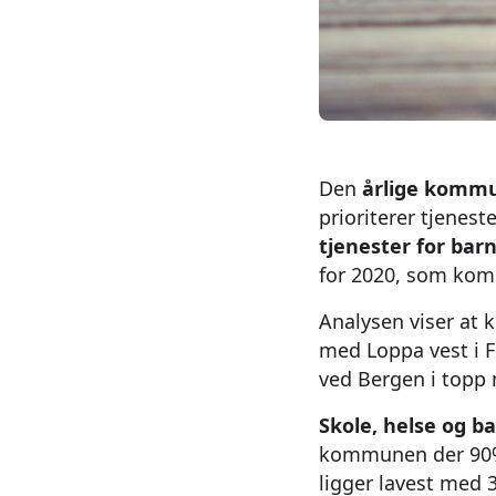
Den
årlige komm
prioriterer tjenest
tjenester for barn
for 2020, som komm
Analysen viser at
med Loppa vest i F
ved Bergen i topp 
Skole, helse og b
kommunen der 90% 
ligger lavest med 