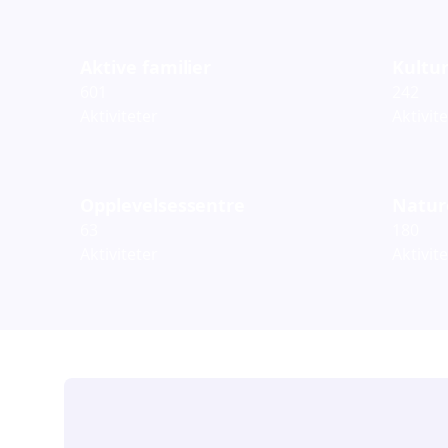
Aktive familier
Kultur
601
242
Aktiviteter
Aktivit
Opplevelsessentre
Natur
63
180
Aktiviteter
Aktivit