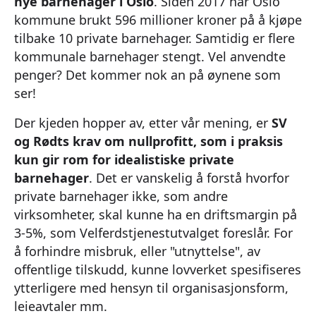
nye barnehager i Oslo
. Siden 2017 har Oslo
kommune brukt 596 millioner kroner på å kjøpe
tilbake 10 private barnehager. Samtidig er flere
kommunale barnehager stengt. Vel anvendte
penger? Det kommer nok an på øynene som
ser!
Der kjeden hopper av, etter vår mening, er
SV
og Rødts krav om nullprofitt, som i praksis
kun gir rom for idealistiske private
barnehager
. Det er vanskelig å forstå hvorfor
private barnehager ikke, som andre
virksomheter, skal kunne ha en driftsmargin på
3-5%, som Velferdstjenestutvalget foreslår. For
å forhindre misbruk, eller "utnyttelse", av
offentlige tilskudd, kunne lovverket spesifiseres
ytterligere med hensyn til organisasjonsform,
leieavtaler mm.