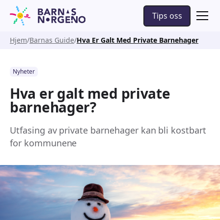
Tips oss
Hjem
Barnas Guide
Hva Er Galt Med Private Barnehager
Nyheter
Hva er galt med private
barnehager?
Utfasing av private barnehager kan bli kostbart
for kommunene