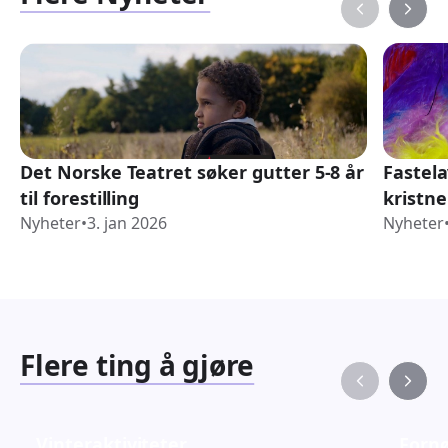
Det Norske Teatret søker gutter 5-8 år
Fastel
til forestilling
kristne
Nyheter
•
3. jan 2026
Nyheter
Flere ting å gjøre
Vinteraktiviteter
Fornø