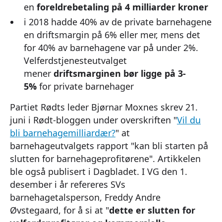
en
foreldrebetaling på 4 milliarder kroner
i 2018 hadde 40% av de private barnehagene
en driftsmargin på 6% eller mer, mens det
for 40% av barnehagene var på under 2%.
Velferdstjenesteutvalget
mener
driftsmarginen bør ligge på 3-
5%
for private barnehager
Partiet Rødts leder Bjørnar Moxnes skrev 21.
juni i Rødt-bloggen under overskriften "
Vil du
bli barnehagemilliardær?
" at
barnehageutvalgets rapport "kan bli starten på
slutten for barnehageprofitørene". Artikkelen
ble også publisert i Dagbladet. I VG den 1.
desember i år refereres SVs
barnehagetalsperson, Freddy Andre
Øvstegaard, for å si at "
dette er slutten for