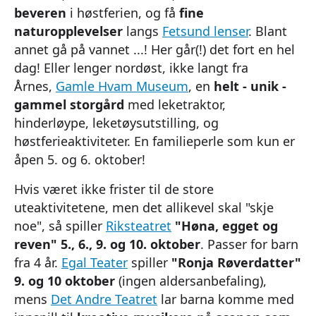
beveren
i høstferien, og få
fine
naturopplevelser
langs
Fetsund lenser
. Blant
annet gå på vannet ...! Her går(!) det fort en hel
dag! Eller lenger nordøst, ikke langt fra
Årnes,
Gamle Hvam Museum
, en
helt - unik -
gammel storgård
med leketraktor,
hinderløype, leketøysutstilling, og
høstferieaktiviteter. En familieperle som kun er
åpen 5. og 6. oktober!
Hvis været ikke frister til de store
uteaktivitetene, men det allikevel skal "skje
noe", så spiller
Riksteatret
"Høna, egget og
reven" 5., 6., 9. og 10. oktober
. Passer for barn
fra 4 år.
Egal Teater
spiller
"Ronja Røverdatter"
9. og 10 oktober
(ingen aldersanbefaling),
mens
Det Andre Teatret
lar barna komme med