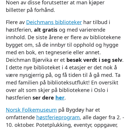
Noen av disse forutsetter at man kjøper
billetter på forhånd.
Flere av
Deichmans biblioteker
har tilbud i
høstferien,
alt gratis
og med varierende
innhold. De siste årene er flere av bibliotekene
bygget om, så de innbyr til opphold og hygge
med en bok, en tegneserie eller annet.
Deichman Bjørvika er et
besøk verdt i seg selv
.
I dette nye biblioteket i 4 etasjer er det nok å
være nysgjerrig på, og få tiden til å gå med. Ta
med familien på biblioteksutflukt! En oversikt
over alt som skjer på bibliotekene i Oslo i
høstferien
ser dere
her
.
Norsk Folkemuseum
på Bygdøy har et
omfattende
høstferieprogram
, alle dager fra 2. -
10. oktober. Potetplukking, eventyr, oppgaver,