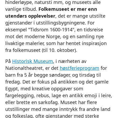
hinderløype, natursti mm, og museets alle
vanlige tilbud.
Folkemuseet er mer enn
utendørs opplevelser
, det er mange utstilte
gjenstander i utstillingsbygningene. For
eksempel "Tidsrom 1600-1914", en tidsreise
mot det moderne Norge, og en samling nye
livaktige malerier, som har hentet inspirasjon
fra folkemuseet (til 10. oktober).
På
Historisk Museum
, i nærheten av
Nationaltheatret, er det
høstferieprogram
for
barn fra 5 år begge søndager, og tirsdag til
fredag. Det er fokus på antikken og det gamle
Egypt, med kreative oppgaver som
fargelegging, rebus, lage en antikk emoji i leire,
eller brette en sarkofag. Museet har flere
utstillinger med mange inntrykk fra andre land
og folkeslag, ofte gjenstander med sterke