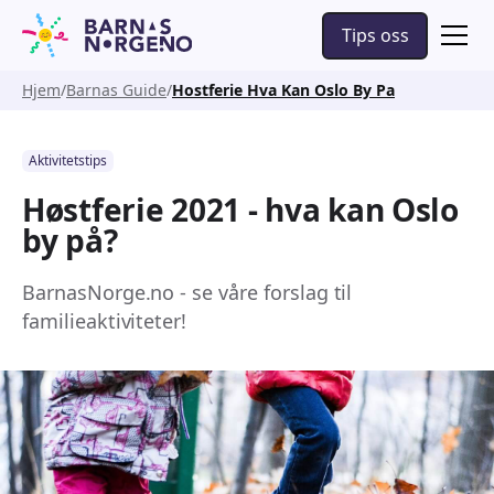
Tips oss
Hjem
Barnas Guide
Hostferie Hva Kan Oslo By Pa
Aktivitetstips
Høstferie 2021 - hva kan Oslo
by på?
BarnasNorge.no - se våre forslag til
familieaktiviteter!