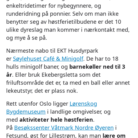
enkeltridetimer for nybegynnere, og
runderidning på ponnier. Selv om man ikke
benytter seg av høstferietilbudene er det 10
ulike dyreslag man kommer i nærkontakt med,
og mye å se på.
Nærmeste nabo til EKT Husdyrpark
er
Søylehuset Café & Minigolf
. De har to 18
hulls minigolf baner, og
barnekøller ned til 3
år
. Eller bruk Ekebergsletta som det
friluftsområde det er, ta med en ball eller annet
lekeutstyr, det er plass nok.
Rett utenfor Oslo ligger
Lørenskog
Bygdemuseum
i landlige omgivelser, og
med
aktiviteter hele høstferien
.
På
Besøkssenter Våtmark Nordre Øyeren
i
Fetsund, øst for Lillestrøm, kan man
lære om