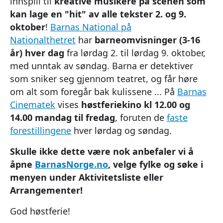
innspill til
kreative musikere på scenen som
kan lage en "hit" av alle tekster 2. og 9.
oktober
!
Barnas National på
Nationalthetret
har
barneomvisninger (3-16
år) hver dag
fra lørdag 2. til lørdag 9. oktober,
med unntak av søndag. Barna er detektiver
som sniker seg gjennom teatret, og får høre
om alt som foregår bak kulissene ... På
Barnas
Cinematek
vises
høstferiekino kl 12.00 og
14.00 mandag til fredag
, foruten de
faste
forestillingene
hver lørdag og søndag.
Skulle ikke dette være nok anbefaler vi å
åpne
BarnasNorge.no
, velge fylke og søke i
menyen under Aktivitetsliste eller
Arrangementer!
God høstferie!