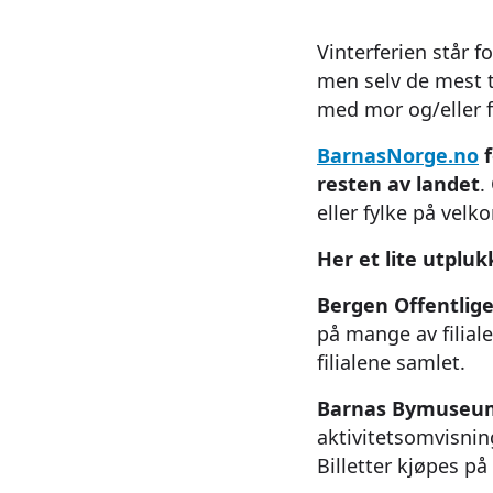
Vinterferien står
men selv de mest 
med mor og/eller f
BarnasNorge.no
resten av landet
.
eller fylke på velk
Her et lite utpluk
Bergen Offentlige
på mange av filial
filialene samlet.
Barnas Bymuseu
aktivitetsomvisni
Billetter kjøpes på