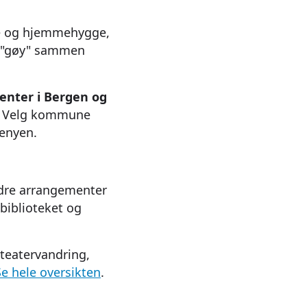
ie og hjemmehygge,
e "gøy" sammen
enter i Bergen og
r. Velg kommune
enyen.
andre arrangementer
biblioteket og
teatervandring,
Se hele oversikten
.