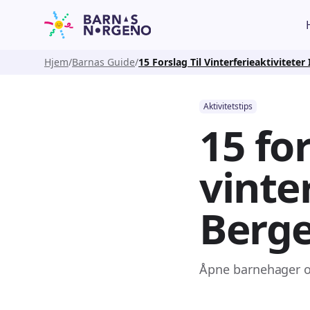
Hjem
Barnas Guide
15 Forslag Til Vinterferieaktiviteter
Aktivitetstips
15 for
vinter
Berg
Åpne barnehager og 