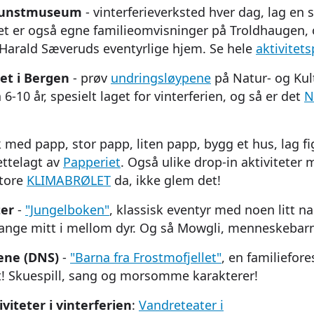
Kunstmuseum
- vinterferieverksted hver dag, lag en
Det er også egne familieomvisninger på Troldhaugen, 
g Harald Sæveruds eventyrlige hjem. Se hele
aktivitet
et i Bergen
- prøv
undringsløypene
på Natur- og Kul
 6-10 år, spesielt laget for vinterferien, og så er det
N
k med papp, stor papp, liten papp, bygg et hus, lag fi
rettelagt av
Papperiet
. Også ulike drop-in aktiviteter
store
KLIMABRØLET
da, ikke glem det!
ter
-
"Jungelboken"
, klassisk eventyr med noen litt nai
ange mitt i mellom dyr. Og så Mowgli, menneskebarn
ene (DNS)
-
"Barna fra Frostmofjellet"
, en familiefor
t! Skuespill, sang og morsomme karakterer!
viteter i vinterferien
:
Vandreteater i