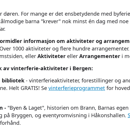
 for døren. For mange er det ensbetydende med byfer
tålmodige barna "krever" nok minst én dag med no
ar.
formidler informasjon om aktiviteter og arrangem
 Over 1000 aktiviteter og flere hundre arrangemente
omstsiden, eller
Aktiviteter
eller
Arrangementer
i m
k av vinterferie-aktiviteter i Bergen:
 bibliotek
- vinterferieaktiviteter, forestillinger og 
ene. Helt GRATIS! Se
vinterferieprogrammet
for hoved
m
-
"Byen & Laget", historien om Brann, Barnas egen 
ng på Bryggen, og eventyromvisning i Håkonshallen.
 forhånd.