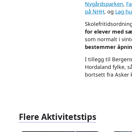
Nygårdsparken
,
Fa
på NHH
, og
Lag h
Skolefritidsordnin
for elever med sæ
som normalt i vint
bestemmer åpnin
I tillegg til Berge
Hordaland fylke, s
bortsett fra Asker
Flere Aktivitetstips