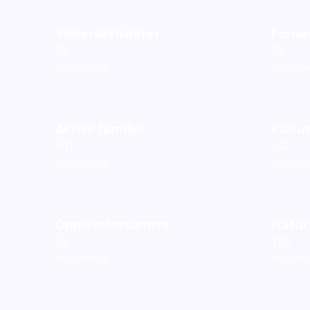
Vinteraktiviteter
Fornø
20
37
Aktiviteter
Aktivit
Aktive familier
Kultur
601
242
Aktiviteter
Aktivit
Opplevelsessentre
Natur
63
180
Aktiviteter
Aktivit