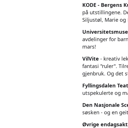
KODE - Bergens 
på utstillingene. 
Siljustøl, Marie o
Universitetsmuse
avdelinger for barn
mars!
VilVite
- kreativ le
fantasi "ruler". Til
gjenbruk. Og det 
Fyllingsdalen Tea
utspekulerte og m
Den Nasjonale Sc
søsken - og en gei
Øvrige endagsakti