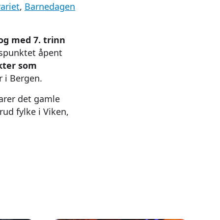
ariet
,
Barnedagen
l og med 7. trinn
spunktet åpent
kter som
 i Bergen.
varer det gamle
ud fylke i Viken,