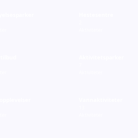
yelsesparker
Hestesentre
2
eter
Aktiviteter
tilbud
Aktivitetsparker
7
eter
Aktiviteter
opplevelser
Vannaktiviteter
13
eter
Aktiviteter