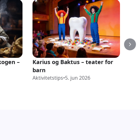
kogen –
Karius og Baktus – teater for
Kus
barn
høy
Aktivitetstips
•
5. jun 2026
Akti