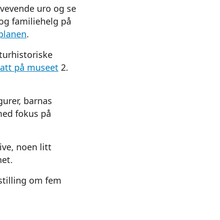
 svevende uro og se
og familiehelg på
splanen
.
turhistoriske
att på museet
2.
gurer, barnas
 med fokus på
ve, noen litt
et.
estilling om fem