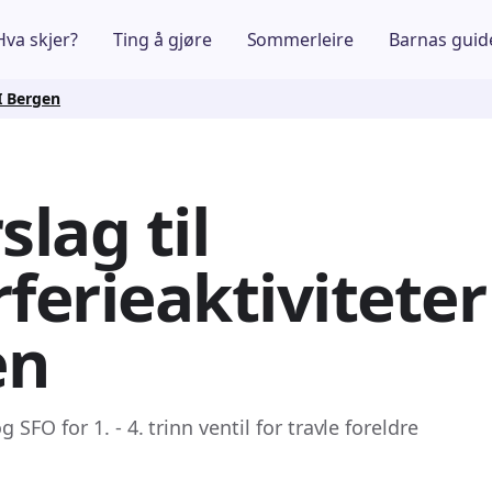
Hva skjer?
Ting å gjøre
Sommerleire
Barnas guid
 I Bergen
slag til
ferieaktiviteter 
en
SFO for 1. - 4. trinn ventil for travle foreldre