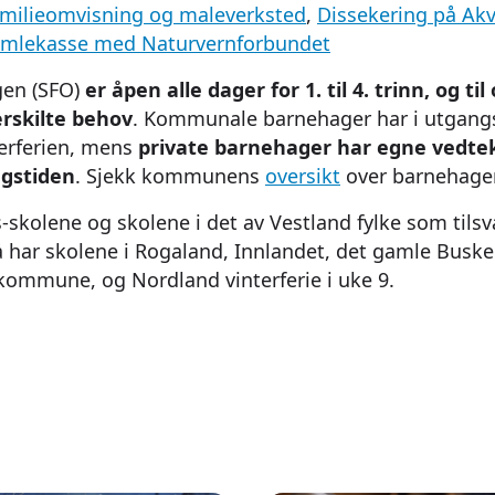
milieomvisning og maleverksted
,
Dissekering på Akv
umlekasse med Naturvernforbundet
gen (SFO)
er åpen alle dager for 1. til 4. trinn, og ti
rskilte behov
. Kommunale barnehager har i utgang
erferien, mens
private barnehager har egne vedte
gstiden
. Sjekk kommunens
oversikt
over barnehager
ns-skolene og skolene i det av Vestland fylke som tils
å har skolene i Rogaland, Innlandet, det gamle Busker
 kommune, og Nordland vinterferie i uke 9.