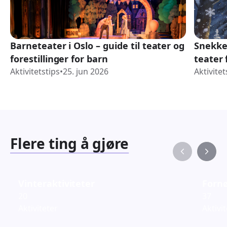
Barneteater i Oslo – guide til teater og
Snekke
forestillinger for barn
teater 
Aktivitetstips
•
25. jun 2026
Aktivitet
Flere ting å gjøre
Vinteraktiviteter
Fornø
20
37
Aktiviteter
Aktivi