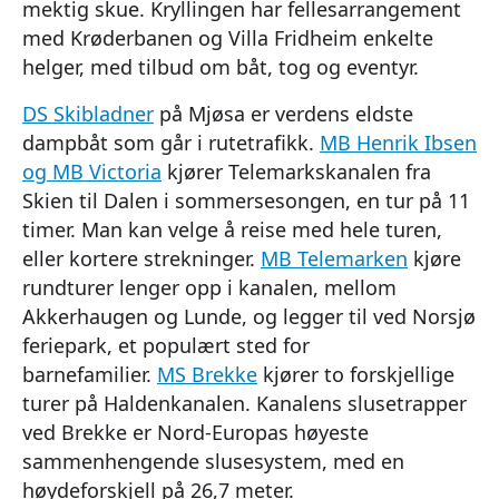
mektig skue. Kryllingen har fellesarrangement
med Krøderbanen og Villa Fridheim enkelte
helger, med tilbud om båt, tog og eventyr.
DS Skibladner
på Mjøsa er verdens eldste
dampbåt som går i rutetrafikk.
MB Henrik Ibsen
og MB Victoria
kjører Telemarkskanalen fra
Skien til Dalen i sommersesongen, en tur på 11
timer. Man kan velge å reise med hele turen,
eller kortere strekninger.
MB Telemarken
kjøre
rundturer lenger opp i kanalen, mellom
Akkerhaugen og Lunde, og legger til ved Norsjø
feriepark, et populært sted for
barnefamilier.
MS Brekke
kjører to forskjellige
turer på Haldenkanalen. Kanalens slusetrapper
ved Brekke er Nord-Europas høyeste
sammenhengende slusesystem, med en
høydeforskjell på 26,7 meter.