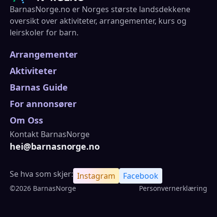
BarnasNorge.no er Norges største landsdekkene
oversikt over aktiviteter, arrangementer, kurs og
leirskoler for barn.
Arrangementer
Aktiviteter
Barnas Guide
For annonsører
Om Oss
Kontakt BarnasNorge
hei@barnasnorge.no
Se hva som skjer:
Instagram
Facebook
©2026 BarnasNorge
Personvernerklæring