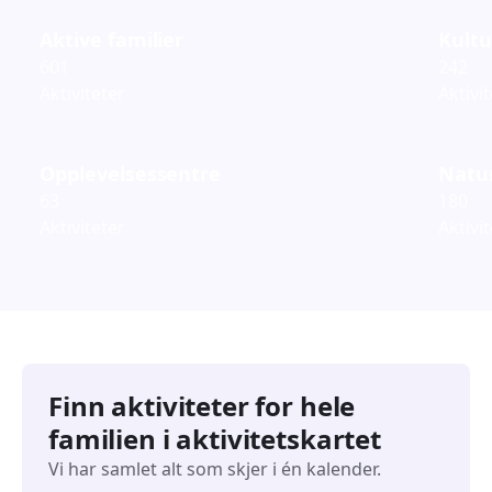
Aktive familier
Kultu
601
242
Aktiviteter
Aktivi
Opplevelsessentre
Natur
63
180
Aktiviteter
Aktivi
Finn aktiviteter for hele
familien i aktivitetskartet
Vi har samlet alt som skjer i én kalender.