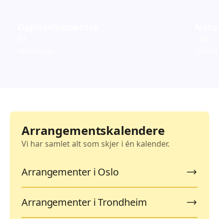
Opplevelsessentre
Natur
63
180
Aktiviteter
Aktivi
Arrangementskalendere
Vi har samlet alt som skjer i én kalender.
Arrangementer i Oslo
Arrangementer i Trondheim