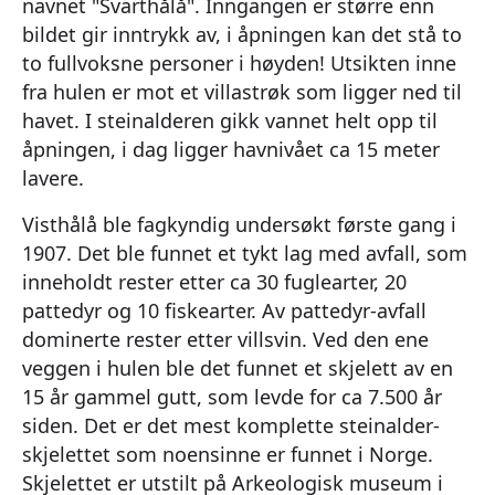
navnet "Svarthålå". Inngangen er større enn
bildet gir inntrykk av, i åpningen kan det stå to
to fullvoksne personer i høyden! Utsikten inne
fra hulen er mot et villastrøk som ligger ned til
havet. I steinalderen gikk vannet helt opp til
åpningen, i dag ligger havnivået ca 15 meter
lavere.
Visthålå ble fagkyndig undersøkt første gang i
1907. Det ble funnet et tykt lag med avfall, som
inneholdt rester etter ca 30 fuglearter, 20
pattedyr og 10 fiskearter. Av pattedyr-avfall
dominerte rester etter villsvin. Ved den ene
veggen i hulen ble det funnet et skjelett av en
15 år gammel gutt, som levde for ca 7.500 år
siden. Det er det mest komplette steinalder-
skjelettet som noensinne er funnet i Norge.
Skjelettet er utstilt på Arkeologisk museum i