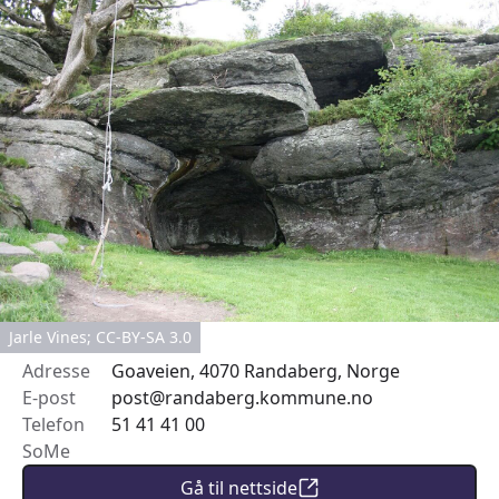
Jarle Vines; CC-BY-SA 3.0
Adresse
Goaveien, 4070 Randaberg, Norge
E-post
post@randaberg.kommune.no
Telefon
51 41 41 00
SoMe
Gå til nettside