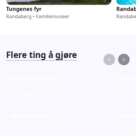
Tungenes fyr
Randab
Randaberg
•
Familiemuseer
Randab
Flere ting å gjøre
Vinteraktiviteter
Fornø
20
37
Aktiviteter
Aktivi
Aktive familier
Kultu
601
242
Aktiviteter
Aktivi