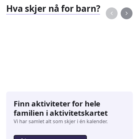
Hva skjer nå for barn?
Familiearrangementer
Barne
827
351
Arrangementer
Arran
Finn aktiviteter for hele
familien i aktivitetskartet
Vi har samlet alt som skjer i én kalender.