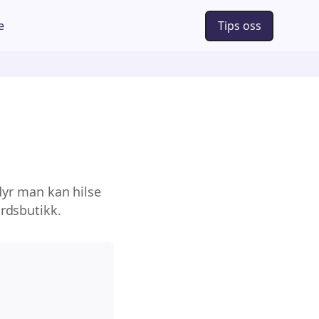
e
Tips oss
yr man kan hilse
årdsbutikk.