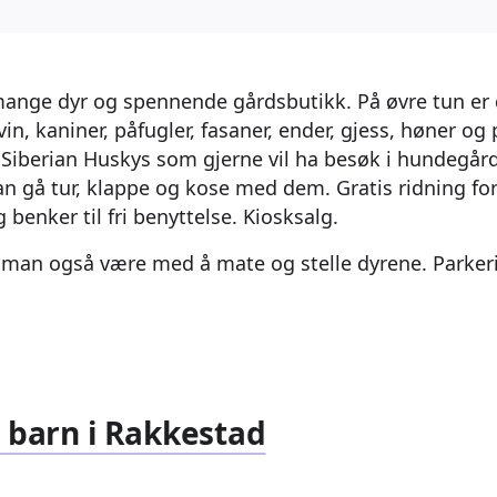
nge dyr og spennende gårdsbutikk. På øvre tun er de
in, kaniner, påfugler, fasaner, ender, gjess, høner og
 Siberian Huskys som gjerne vil ha besøk i hundegå
n gå tur, klappe og kose med dem. Gratis ridning for
g benker til fri benyttelse. Kiosksalg.
man også være med å mate og stelle dyrene. Parker
r barn i Rakkestad