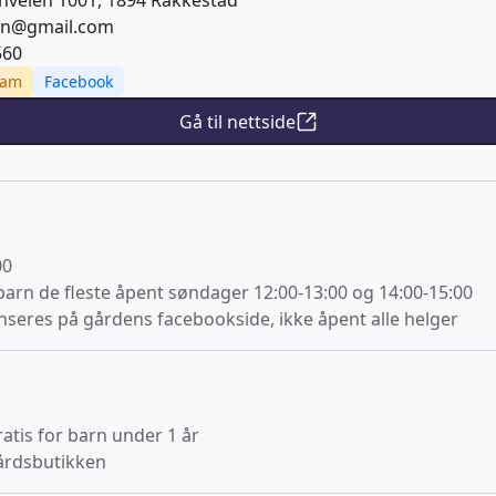
nveien 1001, 1894 Rakkestad
en@gmail.com
560
ram
Facebook
Gå til nettside
00
barn de fleste åpent søndager 12:00-13:00 og 14:00-15:00
seres på gårdens facebookside, ikke åpent alle helger
ratis for barn under 1 år
 gårdsbutikken