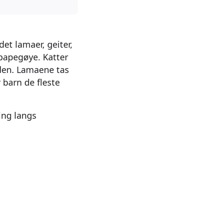
t lamaer, geiter,
 papegøye. Katter
rden. Lamaene tas
 barn de fleste
ing langs