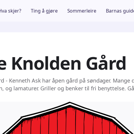
Hva skjer?
Ting å gjøre
Sommerleire
Barnas guid
e Knolden Gård
rd - Kenneth Ask har åpen gård på søndager. Mange d
n, og lamaturer. Griller og benker til fri benyttelse. G