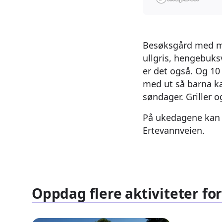
Besøksgård med ma
ullgris, hengebuksv
er det også. Og 10
med ut så barna ka
søndager. Griller o
På ukedagene kan 
Ertevannveien.
Oppdag flere aktiviteter fo