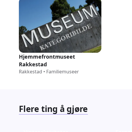
Hjemmefrontmuseet
Rakkestad
Rakkestad
•
Familiemuseer
Flere ting å gjøre
Vinteraktiviteter
Fornø