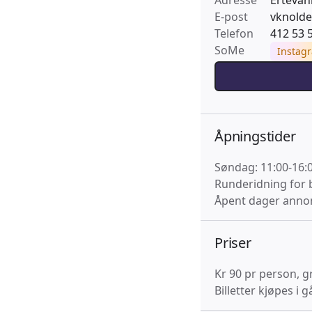
Adresse
Ertevan
E-post
vknold
Telefon
412 53 
SoMe
Instag
Åpningstider
Søndag: 11:00-16:
Runderidning for 
Åpent dager annon
Priser
Kr 90 pr person, g
Billetter kjøpes i