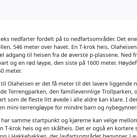
seks nedfarter fordelt på to nedfartsområder. Det ene
ollen, 546 meter over havet. En T-krok heis, Olaheisen,
el adgang til heisen fra de øverste p-plassene. Ned fr
art og en rød løype, den siste på 1600 meter. Høyde
0 meter.
til Olaheisen er det få meter til det lavere liggende
de Terrengparken, den familievennlige Trollparken,
t som de fleste litt øvede i alle aldre kan klare. I d
 en mini-terrengløype for mindre barn og nybegynne
e har samme startpunkt og kjørerne kan velge mellom 
en T-krok heis og en skålheis. Det er også en kortere
opp i Hakkebakken, der lavfartsområdet begynner. L