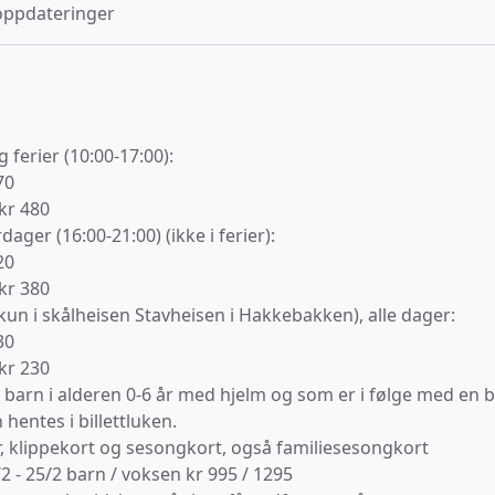
oppdateringer
 ferier (10:00-17:00):
70
 kr 480
ager (16:00-21:00) (ikke i ferier):
20
 kr 380
 kun i skålheisen Stavheisen i Hakkebakken), alle dager:
30
 kr 230
r barn i alderen 0-6 år med hjelm og som er i følge med en b
 hentes i billettluken.
r, klippekort og sesongkort, også familiesesongkort
2 - 25/2 barn / voksen kr 995 / 1295