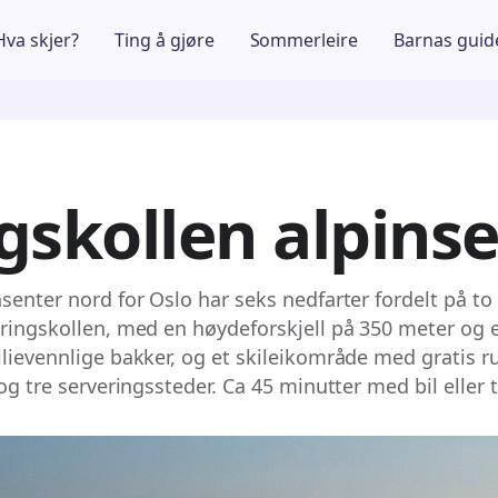
Hva skjer?
Ting å gjøre
Sommerleire
Barnas guid
gskollen alpins
nsenter nord for Oslo har seks nedfarter fordelt på t
aringskollen, med en høydeforskjell på 350 meter og
ilievennlige bakker, og et skileikområde med gratis r
 og tre serveringssteder. Ca 45 minutter med bil eller t