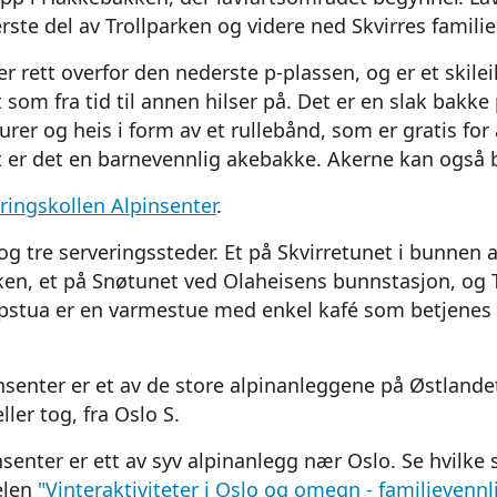
rste del av Trollparken og videre ned Skvirres famili
r rett overfor den nederste p-plassen, og er et skile
som fra tid til annen hilser på. Det er en slak bakk
er og heis i form av et rullebånd, som er gratis for 
t er det en barnevennlig akebakke. Akerne kan også 
aringskollen Alpinsenter
.
 og tre serveringssteder. Et på Skvirretunet i bunnen a
rken, et på Snøtunet ved Olaheisens bunnstasjon, og
pstua er en varmestue med enkel kafé som betjenes av
nsenter er et av de store alpinanleggene på Østlandet
ller tog, fra Oslo S.
nsenter er ett av syv alpinanlegg nær Oslo. Se hvilke
elen
"Vinteraktiviteter i Oslo og omegn - familievennl