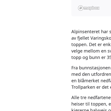
Alpinsenteret har 
av fjellet Varingsk
toppen. Det er enk
velge mellom en sv
topp og bunn er 35
Fra bunnstasjonen 
med den utfordren
en blåmerket nedfar
Trollparken er det
Alle tre nedfarten
heiser til toppen, 
kjørerne halvveis 