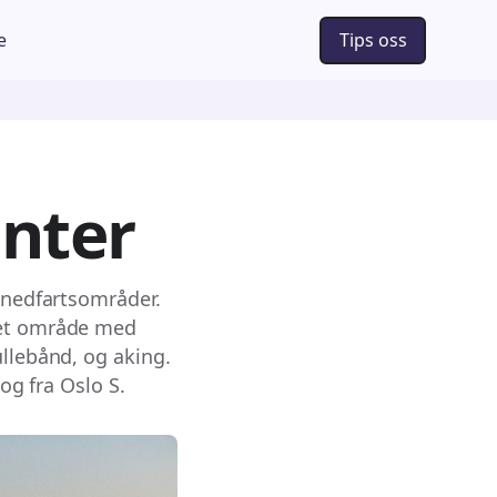
e
Tips oss
enter
o nedfartsområder.
 et område med
ullebånd, og aking.
og fra Oslo S.