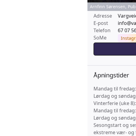
Arnfinn Sørensen, Pub
Adresse
Vargvei
E-post
info@va
Telefon
67 07 5
SoMe
Instag
Åpningstider
Mandag til fredag:
Lørdag og søndag:
Vinterferie (uke 8)
Mandag til fredag:
Lørdag og søndag:
Sesongstart og se
ekstreme vær- og f