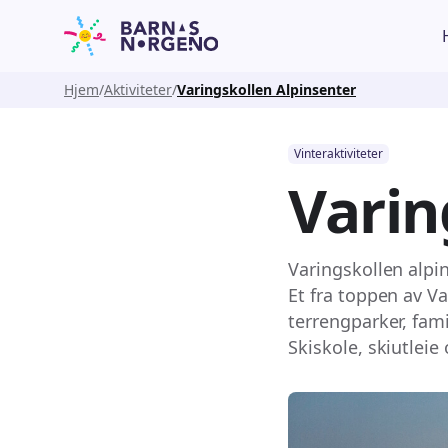
Hjem
Aktiviteter
Varingskollen Alpinsenter
Vinteraktiviteter
Varin
Varingskollen alpi
Et fra toppen av V
terrengparker, fam
Skiskole, skiutleie