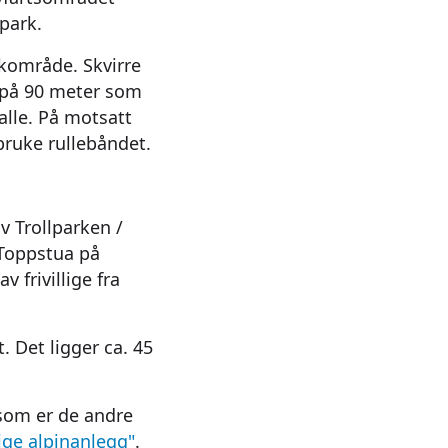
epark.
ikområde. Skvirre
e på 90 meter som
alle. På motsatt
bruke rullebåndet.
v Trollparken /
 Toppstua på
 frivillige fra
. Det ligger ca. 45
 som er de andre
ige alpinanlegg"
.