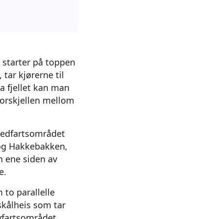
 starter på toppen
 tar kjørerne til
a fjellet kan man
forskjellen mellom
 nedfartsområdet
 og Hakkebakken,
en ene siden av
re.
to parallelle
 skålheis som tar
avfartsområdet