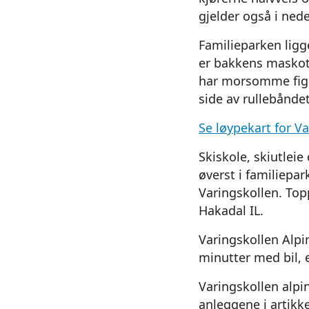
gjelder også i nede
Familieparken ligge
er bakkens maskot 
har morsomme figur
side av rullebånde
Se løypekart for V
Skiskole, skiutleie
øverst i familiepa
Varingskollen. Top
Hakadal IL.
Varingskollen Alpi
minutter med bil, e
Varingskollen alpi
anleggene i artikk