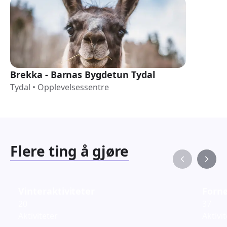
Brekka - Barnas Bygdetun Tydal
Tydal
•
Opplevelsessentre
Flere ting å gjøre
Vinteraktiviteter
Fornø
20
37
Aktiviteter
Aktivi