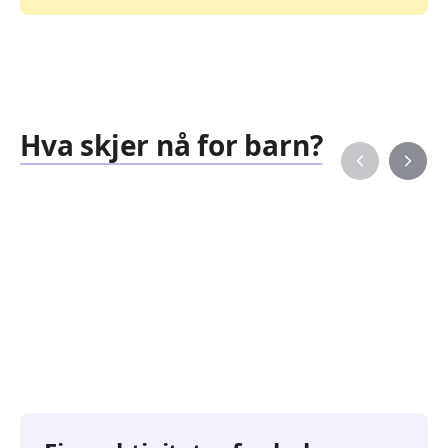
Hva skjer nå for barn?
Familiearrangementer
Barne
827
351
Arrangementer
Arran