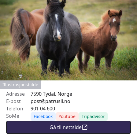
Illustrasjonsbilde
Adresse
7590 Tydal, Norge
E-post
post@patrusli.no
Telefon
901 04 600
SoMe
Facebook
Youtube
Tripadvisor
Gå til nettside