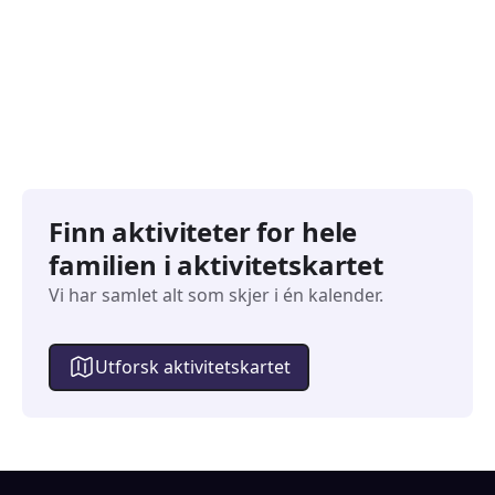
827
351
Arrangementer
Arran
Finn aktiviteter for hele
familien i aktivitetskartet
Vi har samlet alt som skjer i én kalender.
Utforsk aktivitetskartet