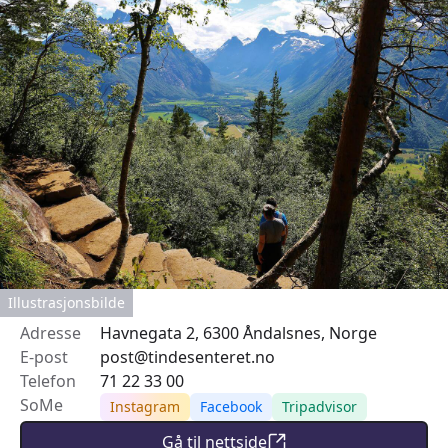
Illustrasjonsbilde
Adresse
Havnegata 2, 6300 Åndalsnes, Norge
E-post
post@tindesenteret.no
Telefon
71 22 33 00
SoMe
Instagram
Facebook
Tripadvisor
Gå til nettside