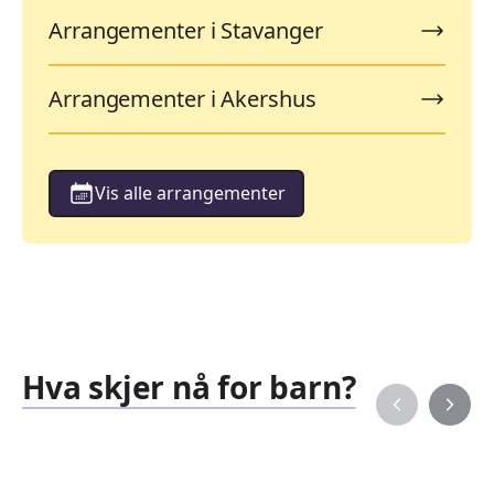
Arrangementer i Stavanger
Arrangementer i Akershus
Vis alle arrangementer
Hva skjer nå for barn?
Familiearrangementer
Barne