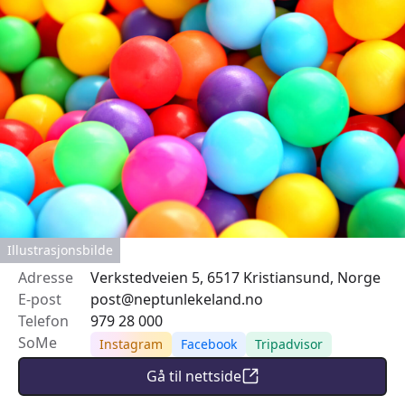
Illustrasjonsbilde
Adresse
Verkstedveien 5, 6517 Kristiansund, Norge
E-post
post@neptunlekeland.no
Telefon
979 28 000
SoMe
Instagram
Facebook
Tripadvisor
Gå til nettside