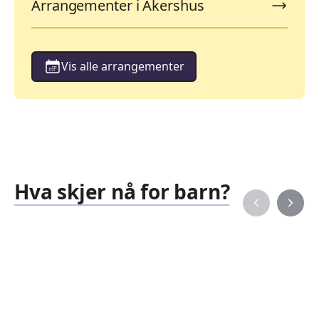
Arrangementer i Akershus
Vis alle arrangementer
Hva skjer nå for barn?
Familiearrangementer
Barne
827
351
Arrangementer
Arran