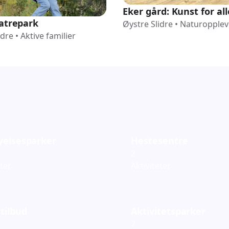
Eker gård: Kunst for all
latrepark
Øystre Slidre
•
Naturopplev
idre
•
Aktive familier
yelsesparker
Hestesentre
2
eter
Aktiviteter
tilbud
Aktivitetsparker
7