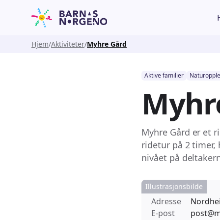
Hjem
Aktiviteter
Myhre Gård
Aktive familier
Naturopple
Myhr
Myhre Gård er et r
ridetur på 2 timer,
nivået på deltakern
Illustrasjonsbilde
Adresse
Nordhe
E-post
post@m