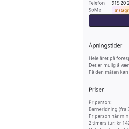
Telefon
915 20 
SoMe
Instag
Åpningstider
Hele året på foresp
Det er mulig å vær
På den måten kan 
Priser
Pr person:
Barneridning (fra 2
Pr person når mi
2 timers tur: kr 14