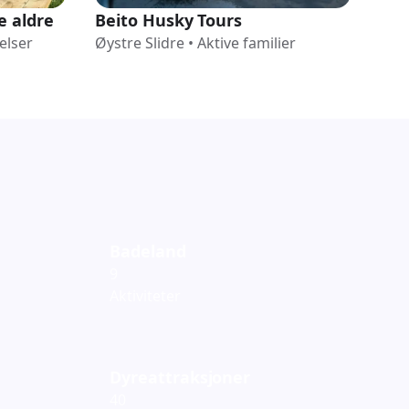
e aldre
Beito Husky Tours
Svø
elser
Øystre Slidre
•
Aktive familier
Øyst
Badeland
9
Aktiviteter
Dyreattraksjoner
40