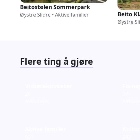
Beitostølen Sommerpark
Beito K
Øystre Slidre
•
Aktive familier
Øystre Sl
Flere ting å gjøre
Vinteraktiviteter
Fornø
20
37
Aktiviteter
Aktivit
Aktive familier
Kultur
601
242