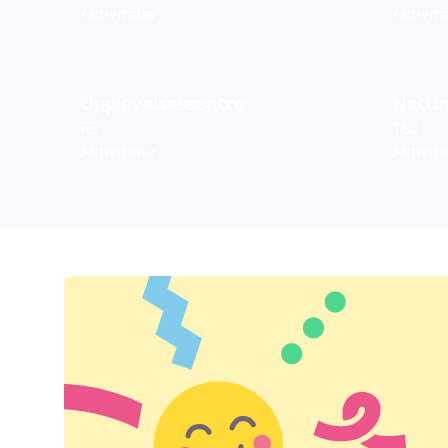
Aktiviteter
Aktivit
Opplevelsessentre
Natur
63
180
Aktiviteter
Aktivit