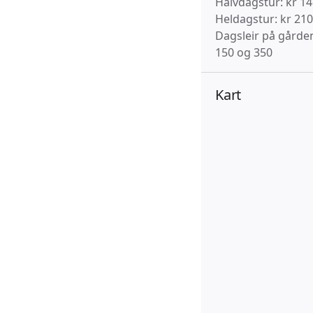
Halvdagstur: kr 14
Heldagstur: kr 210
Dagsleir på gården
150 og 350
Kart