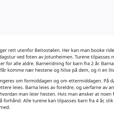
ger rett utenfor Beitostølen. Her kan man booke ride
ldagstur ved foten av Jotunheimen. Turene tilpasses n
r for alle aldre. Barneridning for barn fra 2 år. Barna
 får komme nær hestene og hilse på dem, og ri en lit
rangeres om formiddagen og om ettermiddagen. På 
ttere leies. Barna leies av foreldre, og uerfarne av 
i hvordan man leier hesten. Hvis man ønsker at noen f
å forhånd. Alle turene kan tilpasses barn fra 4 år, slik 
e med.