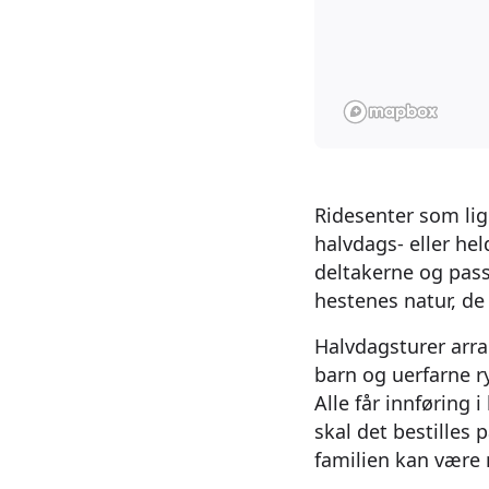
Ridesenter som lig
halvdags- eller he
deltakerne og passe
hestenes natur, de
Halvdagsturer ar
barn og uerfarne ry
Alle får innføring 
skal det bestilles p
familien kan vær