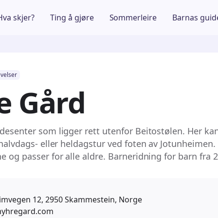
Hva skjer?
Ting å gjøre
Sommerleire
Barnas guid
velser
e Gård
idesenter som ligger rett utenfor Beitostølen. Her k
 halvdags- eller heldagstur ved foten av Jotunheimen.
e og passer for alle aldre. Barneridning for barn fra 2 
imvegen 12, 2950 Skammestein, Norge
yhregard.com