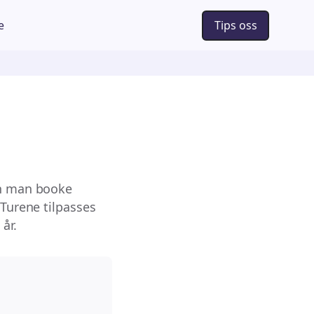
e
Tips oss
an man booke
 Turene tilpasses
år.