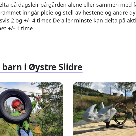
delta på dagsleir på gården alene eller sammen med f
rogrammet inngår pleie og stell av hestene og andre d
vis 2 og +/- 4 timer. De aller minste kan delta på akt
et +/- 1 time.
 barn i Øystre Slidre