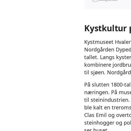
Kystkultur
Kystmuseet Hvaler 
Nordgården Dypeda
tallet. Langs kyste
kombinere jordbru
til sjøen. Nordgår
På slutten 1800-tal
næringen. På museet
til steinindustrie
ble kalt en trerom
Clas Emil og overt
steinhogger og poli
ser huset...