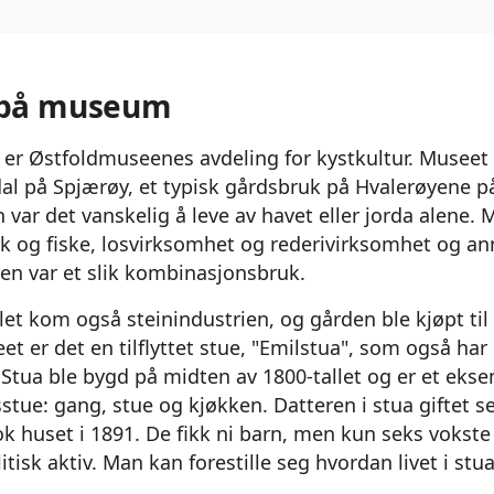
 på museum
er Østfoldmuseenes avdeling for kystkultur. Museet 
l på Spjærøy, et typisk gårdsbruk på Hvalerøyene på
n var det vanskelig å leve av havet eller jorda alene.
k og fiske, losvirksomhet og rederivirksomhet og an
den var et slik kombinasjonsbruk.
let kom også steinindustrien, og gården ble kjøpt til
 er det en tilflyttet stue, "Emilstua", som også har 
n. Stua ble bygd på midten av 1800-tallet og er et ek
sstue: gang, stue og kjøkken. Datteren i stua giftet
ok huset i 1891. De fikk ni barn, men kun seks vokste
tisk aktiv. Man kan forestille seg hvordan livet i st