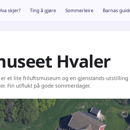
Hva skjer?
Ting å gjøre
Sommerleire
Barnas guid
useet Hvaler
r et lite friluftsmuseum og en gjenstands-utstilling 
er. Fin utflukt på gode sommerdager.