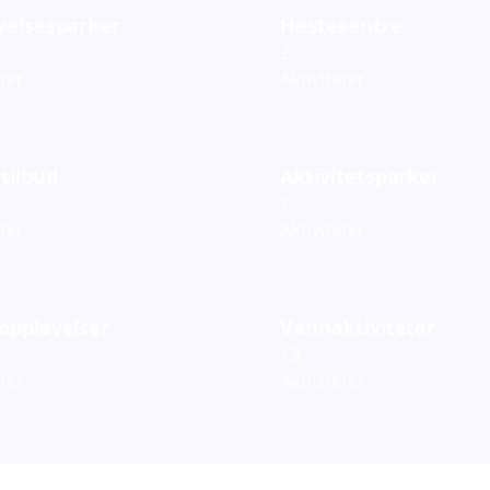
yelsesparker
Hestesentre
2
eter
Aktiviteter
tilbud
Aktivitetsparker
7
eter
Aktiviteter
opplevelser
Vannaktiviteter
13
eter
Aktiviteter