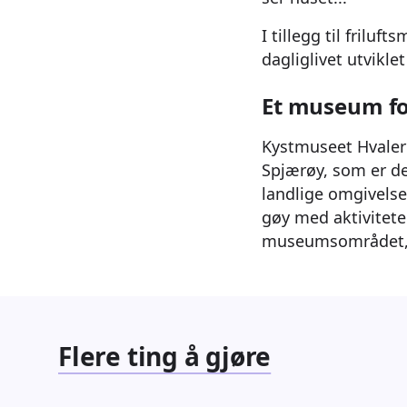
I tillegg til friluf
dagliglivet utviklet
Et museum fo
Kystmuseet Hvaler 
Spjærøy, som er de
landlige omgivelse
gøy med aktiviteter
museumsområdet, gå
Flere ting å gjøre