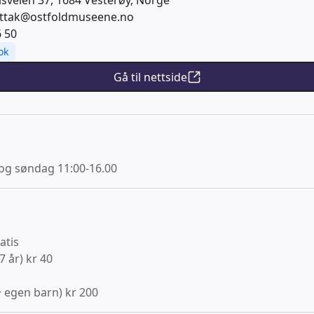
sveien 37, 1684 Vesterøy, Norge
ttak@ostfoldmuseene.no
6 50
ok
Gå til nettside
 og søndag 11:00-16.00
atis
 år) kr 40
+ egen barn) kr 200