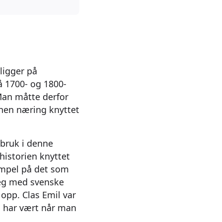
ligger på
 1700- og 1800-
 Man måtte derfor
nen næring knyttet
 bruk i denne
historien knyttet
sempel på det som
 seg med svenske
 opp. Clas Emil var
ua har vært når man