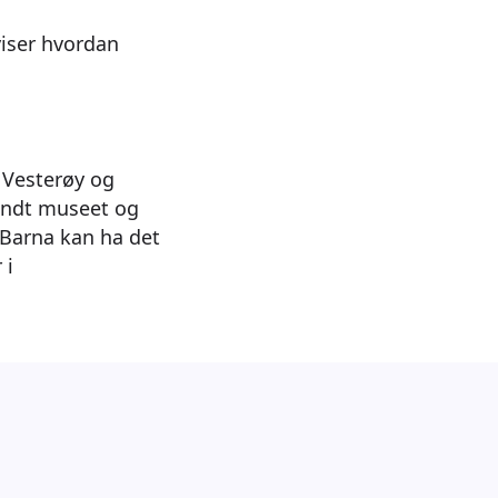
 viser hvordan
m Vesterøy og
rundt museet og
 Barna kan ha det
 i