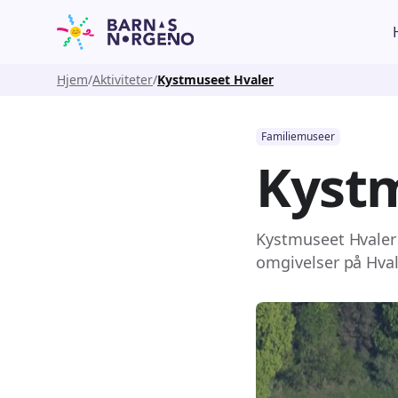
Hjem
Aktiviteter
Kystmuseet Hvaler
Familiemuseer
Kystm
Kystmuseet Hvaler e
omgivelser på Hval