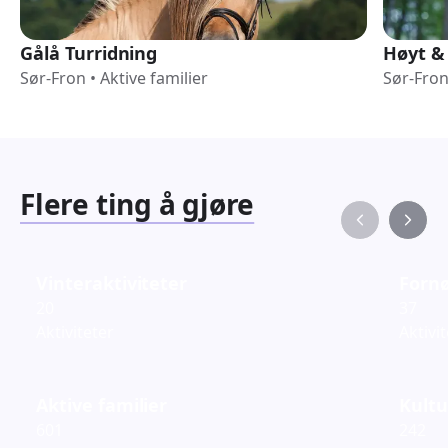
Gålå Turridning
Høyt &
Sør-Fron
•
Aktive familier
Sør-Fro
Flere ting å gjøre
Vinteraktiviteter
Fornø
20
37
Aktiviteter
Aktivi
Aktive familier
Kultu
601
242