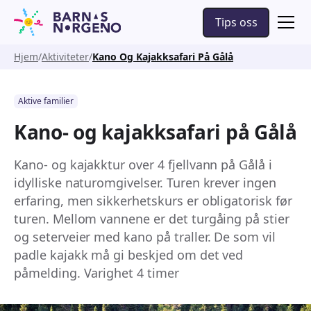
Tips oss
Hjem
Aktiviteter
Kano Og Kajakksafari På Gålå
Aktive familier
Kano- og kajakksafari på Gålå
Kano- og kajakktur over 4 fjellvann på Gålå i
idylliske naturomgivelser. Turen krever ingen
erfaring, men sikkerhetskurs er obligatorisk før
turen. Mellom vannene er det turgåing på stier
og seterveier med kano på traller. De som vil
padle kajakk må gi beskjed om det ved
påmelding. Varighet 4 timer