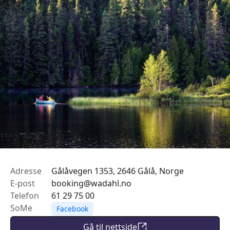
Adresse
Gålåvegen 1353, 2646 Gålå, Norge
E-post
booking@wadahl.no
Telefon
61 29 75 00
SoMe
Facebook
Gå til nettside