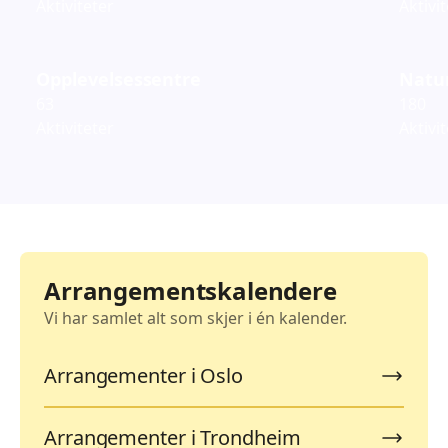
Aktiviteter
Aktivi
Opplevelsessentre
Natur
63
180
Aktiviteter
Aktivi
Arrangementskalendere
Vi har samlet alt som skjer i én kalender.
Arrangementer i Oslo
Arrangementer i Trondheim