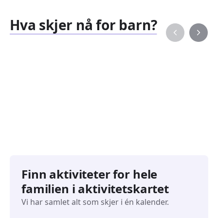
Hva skjer nå for barn?
Familiearrangementer
Barne
827
351
Arrangementer
Arran
Finn aktiviteter for hele
familien i aktivitetskartet
Vi har samlet alt som skjer i én kalender.