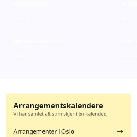
Aktive familier
Kultu
601
242
Aktiviteter
Aktivi
Opplevelsessentre
Natur
63
180
Aktiviteter
Aktivi
Arrangementskalendere
Vi har samlet alt som skjer i én kalender.
Arrangementer i Oslo