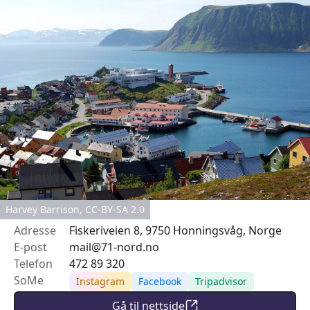
Harvey Barrison, CC-BY-SA 2.0
Adresse
Fiskeriveien 8, 9750 Honningsvåg, Norge
E-post
mail@71-nord.no
Telefon
472 89 320
SoMe
Instagram
Facebook
Tripadvisor
Gå til nettside