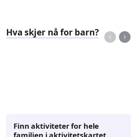
Hva skjer nå for barn?
Familiearrangementer
Barne
827
351
Arrangementer
Arran
Finn aktiviteter for hele
familien i aktivitetskartet