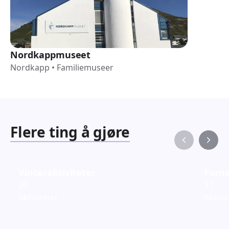
Nordkappmuseet
Nordkapp
•
Familiemuseer
Flere ting å gjøre
Vinteraktiviteter
Fornø
20
37
Aktiviteter
Aktivi