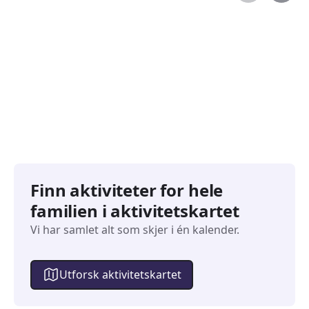
Familiearrangementer
Barne
827
351
Arrangementer
Arran
Finn aktiviteter for hele
familien i aktivitetskartet
Vi har samlet alt som skjer i én kalender.
Utforsk aktivitetskartet