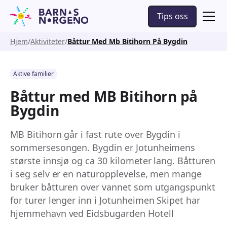
Tips oss
Hjem
Aktiviteter
Båttur Med Mb Bitihorn På Bygdin
Aktive familier
Båttur med MB Bitihorn på
Bygdin
MB Bitihorn går i fast rute over Bygdin i
sommersesongen. Bygdin er Jotunheimens
største innsjø og ca 30 kilometer lang. Båtturen
i seg selv er en naturopplevelse, men mange
bruker båtturen over vannet som utgangspunkt
for turer lenger inn i Jotunheimen Skipet har
hjemmehavn ved Eidsbugarden Hotell