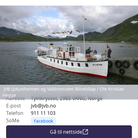
JVB (Jotunheimen og Valdresruten Bilselskap / Ole Kristian
Hegge
Adresse
Tyinkrysset, 2985 VANG, Norge
E-post
jvb@jvb.no
Telefon
911 11 103
SoMe
Facebook
Gå til nettside