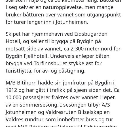
i seg selv er en naturopplevelse, men mange
bruker båtturen over vannet som utgangspunkt
for turer lenger inn i Jotunheimen.
Skipet har hjemmehavn ved Eidsbugarden
Hotell, og seiler til brygga på Bydgin på
motsatt side av vannet, ca 2-300 meter nord for
Bygdin Fjellhotell. Underveis anløper båten
brygga ved Torfinnsbu, et stykke øst for
turisthytta, for av- og påstigning.
M/B Bitihorn hadde sin jomfrutur på Bygdin i
1912 og har gått i trafikk på sjøen siden det. Ca
10.000 passasjerer fraktes over vannet i løpet
av en sommersesong. I sesongen tilbyr A/S
Jotunheimen og Valdresruten Bilselskap en
Valdres rundtur, som innbefatter buss og tur
med M/B Bitihorn fra Valdres til Eidsbugarden.